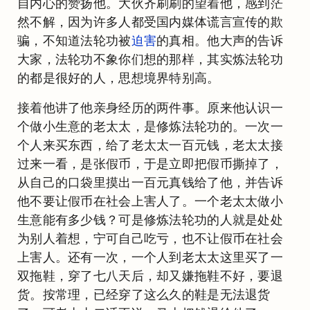
自内心的赞扬他。大伙齐刷刷的望着他，感到茫
然不解，因为许多人都受国内媒体谎言宣传的欺
骗，不知道法轮功被
迫害
的真相。他大声的告诉
大家，法轮功不象你们想的那样，其实炼法轮功
的都是很好的人，思想境界特别高。
接着他讲了他亲身经历的两件事。原来他认识一
个做小生意的老太太，是修炼法轮功的。一次一
个人来买东西，给了老太太一百元钱，老太太接
过来一看，是张假币，于是立即把假币撕掉了，
从自己的口袋里摸出一百元真钱给了他，并告诉
他不要让假币在社会上害人了。一个老太太做小
生意能有多少钱？可是修炼法轮功的人就是处处
为别人着想，宁可自己吃亏，也不让假币在社会
上害人。还有一次，一个人到老太太这里买了一
双拖鞋，穿了七八天后，却又嫌拖鞋不好，要退
货。按常理，已经穿了这么久的鞋是无法退货