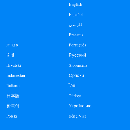
English
Español
فارسی
Francais
עברית
Português
हिन्दी
Русский
Hrvatski
Slovenčina
Indonesian
Српски
Italiano
ไทย
日本語
Türkçe
한국어
Українська
Polski
tiếng Việt