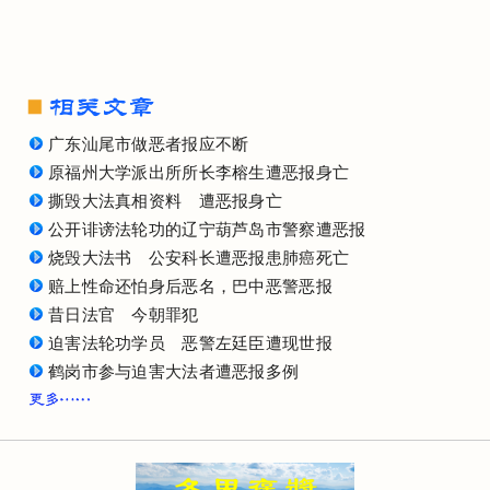
广东汕尾市做恶者报应不断
原福州大学派出所所长李榕生遭恶报身亡
撕毁大法真相资料 遭恶报身亡
公开诽谤法轮功的辽宁葫芦岛市警察遭恶报
烧毁大法书 公安科长遭恶报患肺癌死亡
赔上性命还怕身后恶名，巴中恶警恶报
昔日法官 今朝罪犯
迫害法轮功学员 恶警左廷臣遭现世报
鹤岗市参与迫害大法者遭恶报多例