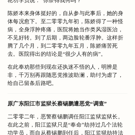
轮功学员说：“你奈得我何吗？”
陈娇本来身体挺好的，自从参与此事后，她的身
体每况愈下。至二零零九年初，陈娇得了一种怪
病，全身浮肿疼痛，医院将她当作类风湿医治，
不见好转。到了后期，两边脸轮番浮肿。这样折
腾了几个月，到二零零九年五月，陈娇痛苦死
去。医院得出的结论是“很少人有的病”。
在此奉劝那些到现在还执迷不悟的人，明辨是
非，千万别再跟随恶党推波助澜，助纣为虐了，
给自己留条后路吧。
原广东阳江市监狱长蔡锡鹏遭恶党“调查”
二零零二年，恶警蔡锡鹏调任阳江监狱监狱长。
在此之前，阳江监狱只是“奉命”劫持过几个法轮
功学员，而自从蔡锡鹏到任后，阳江监狱劫持法