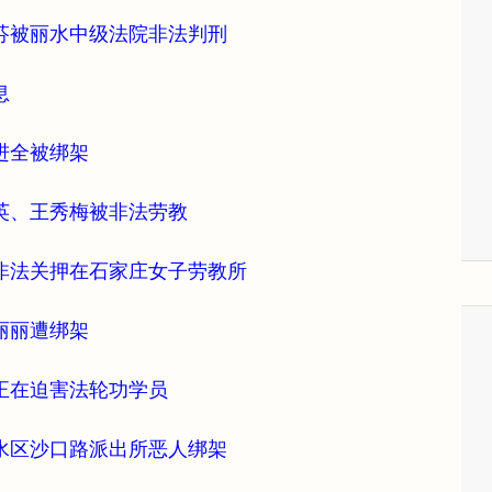
芬被丽水中级法院非法判刑
息
进全被绑架
英、王秀梅被非法劳教
非法关押在石家庄女子劳教所
丽丽遭绑架
正在迫害法轮功学员
水区沙口路派出所恶人绑架