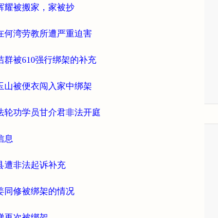
辉耀被搬家，家被抄
在何湾劳教所遭严重迫害
群被610强行绑架的补充
玉山被便衣闯入家中绑架
法轮功学员甘介君非法开庭
信息
县遭非法起诉补充
姜同修被绑架的情况
娣再次被绑架