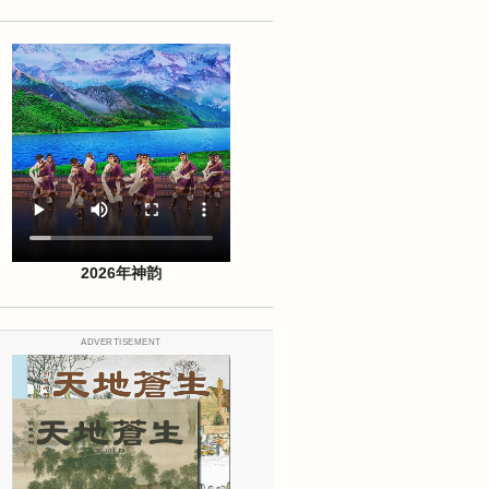
2026年神韵
ADVERTISEMENT