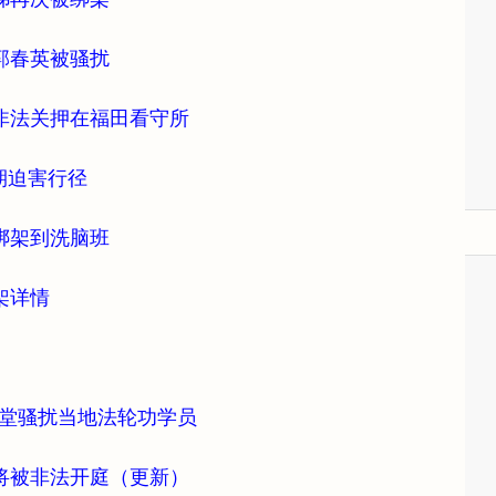
郭春英被骚扰
非法关押在福田看守所
期迫害行径
绑架到洗脑班
架详情
曹乐堂骚扰当地法轮功学员
将被非法开庭（更新）