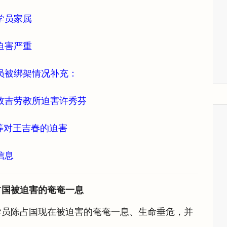
学员家属
迫害严重
员被绑架情况补充：
牧吉劳教所迫害许秀芬
等对王吉春的迫害
信息
占国被迫害的奄奄一息
学员陈占国现在被迫害的奄奄一息、生命垂危，并