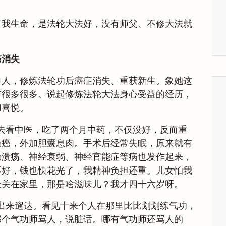
了我生命，是法轮大法好，没有师父、不修大法就
癌消失
春人，修炼法轮功后癌症消失、重获新生。象她这
有很多很多。说起修炼法轮大法身心受益的经历，
和喜悦。
去看中医，吃了两个月中药，不仅没好，反而重
肠癌，外加胆囊息肉。手术后经常失眠，原来就有
肠溃疡、神经衰弱、神经官能症等病也发作起来，
不好，钱也快花光了，我精神负担还重。儿女怕我
天关在家里，那是啥滋味儿？我才四十六岁呀。
出来遛达。看见十来个人在那里比比划划练气功，
那个气功师骂人，说脏话。哪有气功师还骂人的