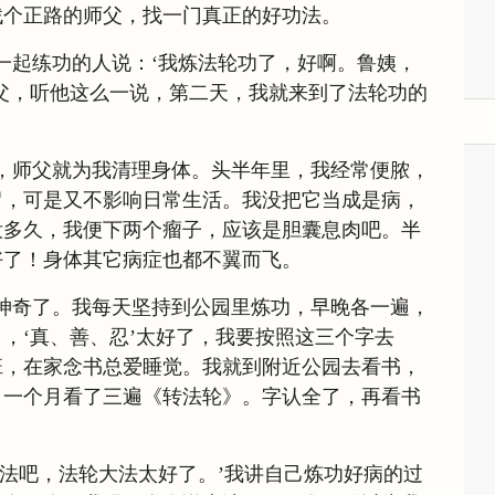
找个正路的师父，找一门真正的好功法。
一起练功的人说：‘我炼法轮功了，好啊。鲁姨，
父，听他这么一说，第二天，我就来到了法轮功的
，师父就为我清理身体。头半年里，我经常便脓，
冒，可是又不影响日常生活。我没把它当成是病，
没多久，我便下两个瘤子，应该是胆囊息肉吧。半
好了！身体其它病症也都不翼而飞。
神奇了。我每天坚持到公园里炼功，早晚各一遍，
，‘真、善、忍’太好了，我要按照这三个字去
班，在家念书总爱睡觉。我就到附近公园去看书，
，一个月看了三遍《转法轮》。字认全了，再看书
大法吧，法轮大法太好了。’我讲自己炼功好病的过