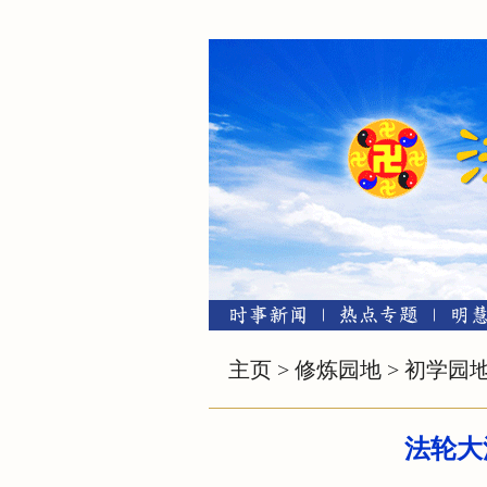
主页
>
修炼园地
>
初学园
法轮大