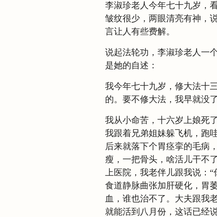
李淑珍老人今年七十九岁，
皱纹很少，两眼清亮有神，
言让人有些费解。
说起法轮功，李淑珍老人一
是她的自述：
我今年七十九岁，修大法十
的。要不修大法，我早就没
我从小命苦，十六岁上娘死
我跟着兄弟姐妹躲飞机，跑
后来就落下个胃痉挛的毛病
瘦，一把骨头，啥活儿干不
上医院，我老伴儿跟我说：“
食道静脉曲张加肝硬化，胃
血，谁也治不了。大夫跟我
就能活到八月份，这话已经