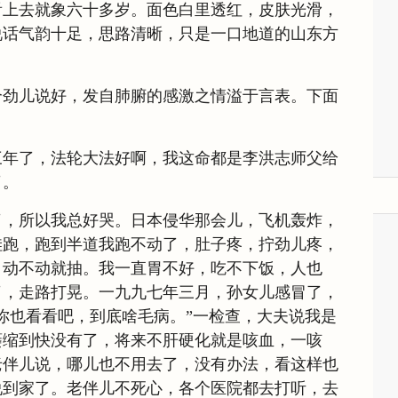
看上去就象六十多岁。面色白里透红，皮肤光滑，
说话气韵十足，思路清晰，只是一口地道的山东方
个劲儿说好，发自肺腑的感激之情溢于言表。下面
三年了，法轮大法好啊，我这命都是李洪志师父给
了。
了，所以我总好哭。日本侵华那会儿，飞机轰炸，
哇跑，跑到半道我跑不动了，肚子疼，拧劲儿疼，
，动不动就抽。我一直胃不好，吃不下饭，人也
了，走路打晃。一九九七年三月，孙女儿感冒了，
你也看看吧，到底啥毛病。”一检查，大夫说我是
萎缩到快没有了，将来不肝硬化就是咳血，一咳
老伴儿说，哪儿也不用去了，没有办法，看这样也
说到家了。老伴儿不死心，各个医院都去打听，去