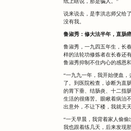
纸上瞎说，那是骗人。”
说来说去，是李洪志师父给
没有我。
鲁淑秀：修大法半年，直肠
鲁淑秀，一九四五年生，长
样的法轮功修炼者在长春还
鲁淑秀抑制不住内心的感恩
“一九九一年，我开始便血，
了。到医院检查，诊断为直
的胃下垂、结肠炎、十二指
生活的很痛苦。眼瞅着病治
出意外，不让下楼，我就天
“一天早晨，我背着家人偷偷
我也跟着练几天，后来发现