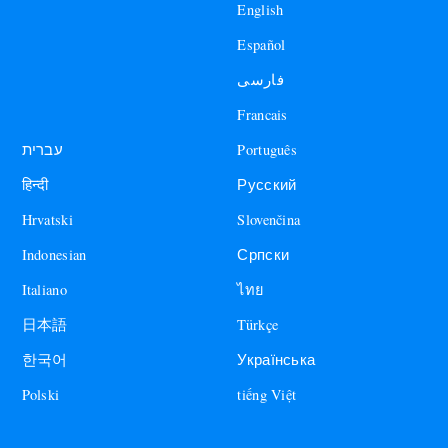
English
Español
فارسی
Francais
עברית
Português
हिन्दी
Русский
Hrvatski
Slovenčina
Indonesian
Српски
Italiano
ไทย
日本語
Türkçe
한국어
Українська
Polski
tiếng Việt