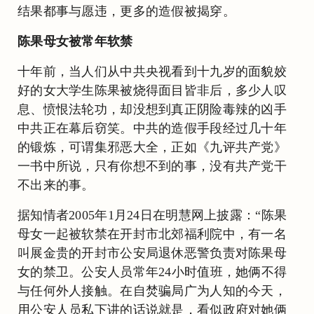
结果都事与愿违，更多的造假被揭穿。
陈果母女被常年软禁
十年前，当人们从中共央视看到十九岁的面貌姣
好的女大学生陈果被烧得面目皆非后，多少人叹
息、愤恨法轮功，却没想到真正阴险毒辣的凶手
中共正在幕后窃笑。中共的造假手段经过几十年
的锻炼，可谓集邪恶大全，正如《九评共产党》
一书中所说，只有你想不到的事，没有共产党干
不出来的事。
据知情者2005年1月24日在明慧网上披露：“陈果
母女一起被软禁在开封市北郊福利院中，有一名
叫展金贵的开封市公安局退休恶警负责对陈果母
女的禁卫。公安人员常年24小时值班，她俩不得
与任何外人接触。在自焚骗局广为人知的今天，
用公安人员私下讲的话说就是，看似政府对她俩