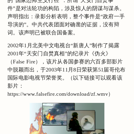
的“国家恐怖主义行径”：所谓“天安门自焚事
件”是对法轮功的构陷，涉及惊人的阴谋与谋杀。
声明指出：录影分析表明，整个事件是“政府一手
导演的”。中共代表团面对确凿的证据，没有辩
词。该声明已被联合国备案。
2002年1月北美中文电视台“新唐人”制作了揭露
2001年“天安门自焚真相”的纪录片《伪火》
（False Fire），该片从各国参赛的六百多部影片
中脱颖而出，于2003年11月8日荣获第51届哥伦布
国际电影电视节荣誉奖。（以下链接可以观看该
影片：
https://www.falsefire.com/download/zf.wmv）