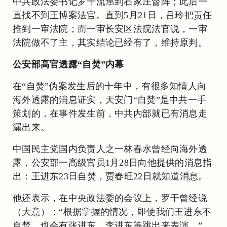
中共政法委书记罗干流窜到石家庄督阵；此后一
直找不到王博案法官。直到5月21日，吕玲把责任
推到一审法院；而一审长安区法院法官说，一审
法院做不了主，其实结论已经有了，维持原判。
公安部高官透露“自焚”内幕
在“自焚”伪案发生后的十年中，有很多知情人向
海外透露的消息证实，天安门“自焚”是中共一手
策划的，在事件发生前，中共内部就已有消息走
漏出来。
中国民主党国内负责人之一林春水曾经向海外透
露，公安部一高级官员1月28日向他提供的消息指
出：王进东23日自焚，贾春旺22日就知道消息。
他还表示，在中央政法委的会议上，罗干曾经说
（大意）：“根据掌握的情况，即使我们王进东不
自焚，也会有张进东、李进东等跳出来表演。”