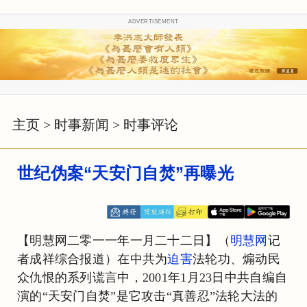
ADVERTISEMENT
主页
>
时事新闻
>
时事评论
世纪伪案“天安门自焚”再曝光
【明慧网二零一一年一月二十二日】（
明慧网
记
者成祥综合报道）在中共为
迫害
法轮功、煽动民
众仇恨的系列谎言中，2001年1月23日中共自编自
演的“天安门自焚”是它攻击“真善忍”法轮大法的