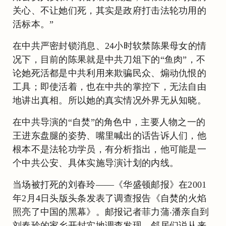
关心、不让她们死，其实是政府打击法轮功用的
活标本。”
在中共严密封锁消息、24小时软禁陈果母女的情
况下，目前的陈果就是中共刀俎下的“鱼肉”，不
论她死活都是中共利用来欺骗民众、煽动仇恨的
工具；即使活着，也在中共的掌控下，无法自由
地讲出真相。所以她的真实情况外界无从知晓。
在中共导演的“自焚”的角色中，主要人物之一的
王进东盘腿的姿势、嘴里喊出的话告诉人们，他
根本不是法轮功学员，有分析指出，他可能是一
个中共公安、具体实施导演计划的内线。
当场被打死的刘春玲——《华盛顿邮报》在2001
年2月4日头版头条发表了调查报告《自焚的火焰
照亮了中国的黑幕》。邮报记者菲力蒲‧潘亲自到
刘春玲的家乡开封实地调查发现，邻居们说从来