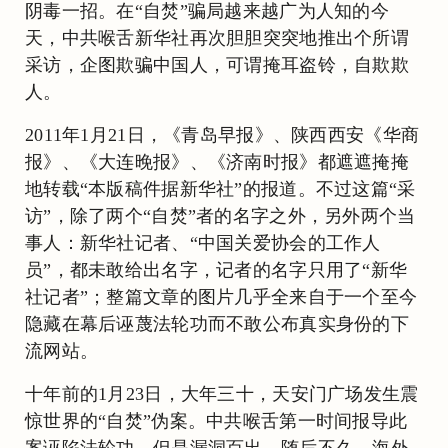
阴毒一招。在“自焚”骗局越来越广为人知的今
天，中共喉舌新华社再次胆胆突突地推出个所谓
采访，企图欺骗中国人，可谓掩耳盗铃，自欺欺
人。
2011年1月21日，《青岛早报》、陕西西安《华商
报》、《大连晚报》、《济南时报》都遮遮掩掩
地转载“本版稿件据新华社”的报道。不过这篇“采
访”，除了两个“自焚”者的名字之外，另外两个当
事人：新华社记者、“中国关爱协会的工作人
员”，都未敢给出名字，记者的名字只用了“新华
社记者”；整篇文章的图片几乎全来自于一个至今
隐藏在幕后诬蔑法轮功而不敢公布真实身份的下
流网站。
十年前的1月23日，大年三十，天安门广场发生震
惊世界的“自焚”伪案。中共喉舌第一时间报导此
案诬陷法轮功，但是漏洞百出。随后不久，海外