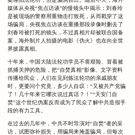
媒体从央视“焦点访谈”的慢镜头中揭示：刘春玲
是被现场的警察用重物击打致死，从而戳穿了这
场骗局，央视焦点访谈在重播那段录像时删去了
刘春玲被打死的镜头，不过真相片却被联合国备
案，海外制片人拍摄的电影《伪火》也在向全世
界披露真相。
十年来，中国大陆法轮功学员不畏艰险、冒着被
抓捕关押的危险，把“自焚真相”影像、文字资料
传播给民众，人们在见到炼法轮功的亲戚朋友
时，更要问个究竟，多少人自叹：“又被共产党骗
了！几十年来它哪次说过真话？！”“天安门自
焚”这个世纪伪案反而成为了民众了解中共造假手
段的有力工具。
在过去的几年中，中共不时导演对“自焚”者的采
访，试图弥补损失，用骗局来掩盖骗局，但每次