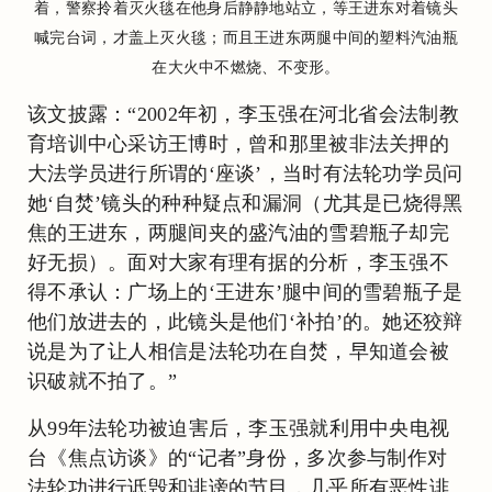
着，警察拎着灭火毯在他身后静静地站立，等王进东对着镜头
喊完台词，才盖上灭火毯；而且王进东两腿中间的塑料汽油瓶
在大火中不燃烧、不变形。
该文披露：“2002年初，李玉强在河北省会法制教
育培训中心采访王博时，曾和那里被非法关押的
大法学员进行所谓的‘座谈’，当时有法轮功学员问
她‘自焚’镜头的种种疑点和漏洞（尤其是已烧得黑
焦的王进东，两腿间夹的盛汽油的雪碧瓶子却完
好无损）。面对大家有理有据的分析，李玉强不
得不承认：广场上的‘王进东’腿中间的雪碧瓶子是
他们放进去的，此镜头是他们‘补拍’的。她还狡辩
说是为了让人相信是法轮功在自焚，早知道会被
识破就不拍了。”
从99年法轮功被迫害后，李玉强就利用中央电视
台《焦点访谈》的“记者”身份，多次参与制作对
法轮功进行诋毁和诽谤的节目，几乎所有恶性诽