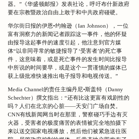
器。”《华盛顿邮报》发表社论，呼吁布什新政府
要在宗教暨政治自由上敢于和中共政府碰硬。
华尔街日报的伊恩•约翰逊（Ian Johnson），一位
富有洞察力的新闻记者跟踪这一事件，他的怀疑
由报导这起事件的速度引起，他注意到官方媒
体“以非同寻常的敏捷报导了‘受害者’的死亡事
件，这意味着，或是死亡事件的发生时间比报导
中所说的时间要早，或是这个一贯谨慎的媒体已
获上级批准快速推出电子报导和电视传送。”
Media Channel的责任主编丹尼•斯盖特（Danny
Schechter）撰文指出：“还有比这更富有戏剧性的
吗？人们在北京的心脏——天安门广场自焚。
CNN有线新闻网当时在那里，警察碰巧手边有灭
火器，受害者的极度痛苦的表情被完全地拍摄下
来以送交国家电视播放，然后他们被紧急送往医