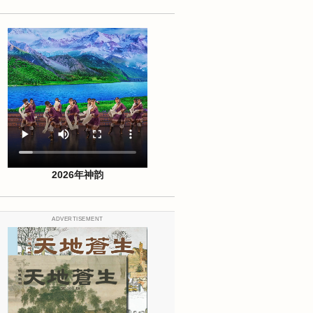
2026年神韵
ADVERTISEMENT