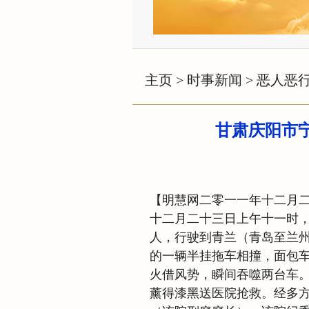
主页
>
时事新闻
>
恶人恶
甘肃庆阳市
【明慧网二零一一年十二月
十二月二十三日上午十一时
人，行驶到青兰（青岛至兰
的一辆半挂拖车相撞，面包
火借风势，瞬间吞噬两台车
薰得漆黑送医院抢救。经多方