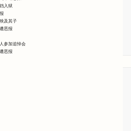
铛入狱
报
殃及其子
遭恶报
人参加追悼会
遭恶报