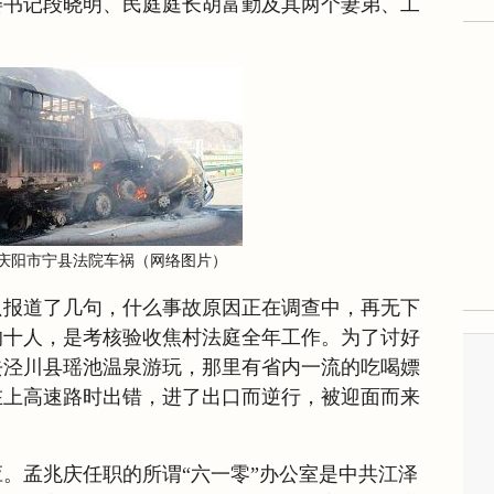
委书记段晓明、民庭庭长胡富勤及其两个妻弟、工
庆阳市宁县法院车祸（网络图片）
只报道了几句，什么事故原因正在调查中，再无下
的十人，是考核验收焦村法庭全年工作。为了讨好
去泾川县瑶池温泉游玩，那里有省内一流的吃喝嫖
在上高速路时出错，进了出口而逆行，被迎面而来
。孟兆庆任职的所谓“六一零”办公室是中共江泽