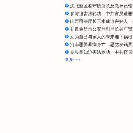
沈北新区看守所所长及教导员锒
参与迫害法轮功 中共官员遭恶
山西司法厅长王水成迫害好人 
甘肃金昌市公安局副局长吴广贤
别为自己与家人的未来埋下祸根
河南恶警暴病身亡 恶党发钱买
丧失良知迫害法轮功 中共官员