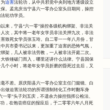
日为
迫害
法轮功，从中共邪党中央到地方逐级设立
太保。孟兆庆当宁县六一零办公室头目期间，操控
的法轮功学员。
以来，宁县“六一零”操控各级机构绑架、非法关
多人次，其中将一老年女学员非法关押九次，非法
迫害致死女学员张玉玲。自二零一一年八月份，甘
任中共市委书记以来，更加重了迫害的恐怖气氛，
被绑架，几人被非法劳教，一人被非法开庭二次。
、大铁锤破门而入，哪里还讲什么法律。宁县国保
十几个小时，将老年女学员折磨的昏死过去后，又
丝毫不差。原庆阳县六一零办公室主任门懿镜、白
外出做迫害法轮功的所谓强制转化工作时翻车身
六一零”头子刘五庆，不遗余力操控指挥公检法、
轮功，在饱尝癌症的报应后，于二零零六年八月死