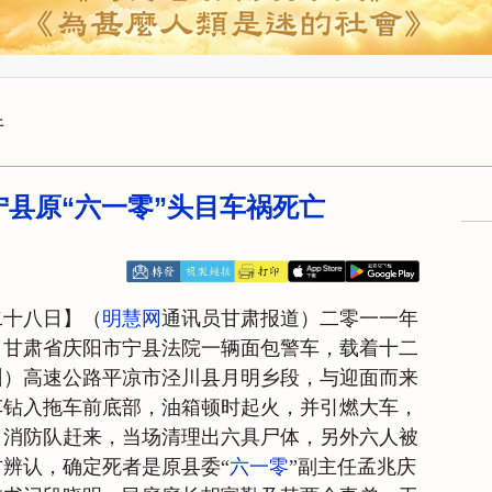
行
宁县原“六一零”头目车祸死亡
二十八日】（
明慧网
通讯员甘肃报道）二零一一年
，甘肃省庆阳市宁县法院一辆面包警车，载着十二
州）高速公路平凉市泾川县月明乡段，与迎面而来
车钻入拖车前底部，油箱顿时起火，并引燃大车，
。消防队赶来，当场清理出六具尸体，另外六人被
辨认，确定死者是原县委“
六一零
”副主任孟兆庆