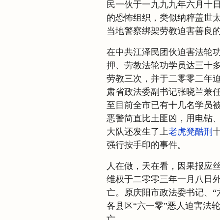
民一伙于一九九九年六月十
的恐怖组织，类似纳粹盖世
当地警察绑架劳教迫害善良
在中共江泽民团伙迫害法轮功
押、劳教法轮功学员达三十
劳教三次，并于二零零二年
肃省政法委副书记张晓兰兼
至目前全市已有十几名学员
恶警简直比土匪凶，用电钻
大队还发生了上
老虎凳
酷刑
强行按手印的事件。
人在做，天在看，因果报应
维权于二零零三年一月八日
亡。原庆阳市政法委书记、“
各县区“六一零”恶人迫害法
亡。