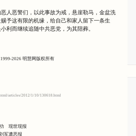
的恶人恶警们，以此事故为戒，悬崖勒马，金盆洗
天赐予这有限的机缘，给自己和家人留下一条生
头小利而继续追随中共恶党，为其陪葬。
) 1999-2026 明慧网版权所有
/html/articles/2012/1/10/130618.html
功 现世现报
刘军遭恶报