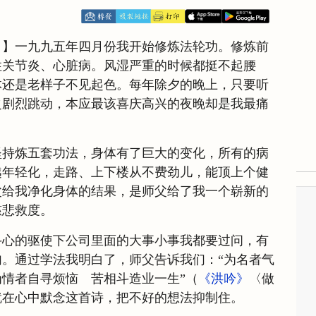
日】一九九五年四月份我开始修炼法轮功。修炼前
性关节炎、心脏病。风湿严重的时候都挺不起腰
体还是老样子不见起色。每年除夕的晚上，只要听
之剧烈跳动，本应最该喜庆高兴的夜晚却是我最痛
坚持炼五套功法，身体有了巨大的变化，所有的病
越年轻化，走路、上下楼从不费劲儿，能顶上个健
父给我净化身体的结果，是师父给了我一个崭新的
慈悲救度。
斗心的驱使下公司里面的大事小事我都要过问，有
。通过学法我明白了，师父告诉我们：“为名者气
情者自寻烦恼 苦相斗造业一生”（
《洪吟》
〈做
就在心中默念这首诗，把不好的想法抑制住。