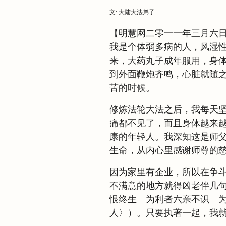
文: 大陆大法弟子
【明慧网二零一一年三月六
我是个体弱多病的人，风湿
来，大药丸子成年服用，身
到外面鞭炮齐鸣，心脏就随
苦的时候。
修炼法轮大法之后，我每天
痛都不见了，而且身体越来
康的年轻人。我深知这是师
生命，从内心里感谢师尊的
因为家里有企业，所以在争
不满意的地方就得凶老伴几句
恨终生 为利者六亲不识 为
人〉）。只要执著一起，我