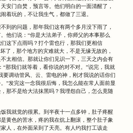
，天安门自焚，预言等。他们明白的一面清醒了，
我闹着玩的，不让我生气，都做了三退。
想不到的问题，那年我们这有两个多月没下雨了，
。他们说：“你是大法弟子，你师父的本事那么
我们这下点雨吗？打个雷也行，那我们更相信
太坏了，那个地方的灾难就大，不是无缘无故的，
是不太相信。那就让你们见识一下，三天之内会有
：“那我们就等着，看你说的对不对。”说完，我就
我要调动管风、云、雷电的神，刚才我说的话你们
。”发完这一念我很后悔，我怎么能在常人面前显
验，那不是给大法抹黑吗？我埋怨自己，怎么竟随
晚饭我就觉的很累。到半夜十一点多钟，肚子疼醒
都是黄色的苦水，疼的我在炕上翻滚，整个肚子象
醒家人，在外面呆到了天亮。有人约我打工该走