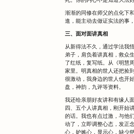
死。你的内心不是知道大法好
渐渐的同修在师父的点化下
進，能主动去做证实法的事
三、面对面讲真相
从新得法不久，通过学法我
弟子，肩负着讲真相，救众
了红纸，复写纸。从《明慧
家里。明真相的世人还把捡
很激动，我身边的世人也开
盘，神韵，九评等资料。
我还给亲朋好友讲和有缘人
四、五个人讲真相，刚开始
的话。我也有点过激，与他
动了，立即调整心态，发正
心，妒嫉心，显示心，缺少