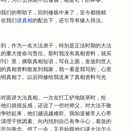
吗，为什么你就不想修炼，都是它干的坏事。”
和我们的帮助下，回到修炼中来了，至今都很精
，在我们
讲真相
的配合下，还引导有缘人得法。
悟到，作为一名大法弟子，特别是正法时期的大法
生的重大使命与责任。那时我没有真相资料，就买
周刊》里，摘取真相短语，写在上面，发放到世人
到的真相资料散发到我家，我一看是我写的，心里
始明真相了。以后同修给我送来了真相资料与光
面对面讲大法真相。一次在打工铲地除草时，给
讲他们就很反感，还说了一些对师父、对大法不敬
们争吵起来，他们越说越难听。我知道被常人心带
念清理干扰因素。向内找到自己有争斗心，着急的
慈悲与善念。停了一会，又开始跟他们讲大法怎么