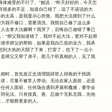
身体难受的不行了。”她说：“昨天好好的，今天怎
有很多的不足，知道自己错了，说了不该说的大
讲的太高，是我显示心所致。我把大法摆到了什么
因为我不修口，需要清洗。我恨自己修了这么多
常人去拿大法赌啊？我哭了，后悔自己做错了事已
：“师父我知道错了，我对不起大法，更对不起师
脸请求师父的帮助，如果是我自己造的业力，我承
想到大热的天阴了下来，打雷了，也下了一点小
，是师父又帮了弟子。那几个听真相的人，见了我
真相时，首先发正念清理阻碍世人得救的干扰因
去讲，尽量不被常人带动。无论在家人面前，还是
会任何人面前、任何场合遇到矛盾和魔难，要学会
、同化法。只有按真、善、忍做个无私无我，先他
法，才能救更多的人。