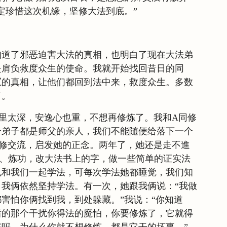
定珍惜这次机缘，坚修大法到底。”
知道了邪恶迫害大法的真相，也明白了现在大法弟
是肩负救度众生的使命。我就开始找回昔日的同
冤的真相，让他们都回到法中来，救度众生。多数
了。
里太深，安逸心也重，不想再修炼了。我和A同修
个弟子都是师父的亲人，我们不能随便给落下一个
同修交流，启发她的正念。两年了，她还是走不進
法、炼功，改大法书上的字，做一些简单的证实法
也和我们一起学法，可每次学法她都睡觉，我们知
我俩依然坚持学法。有一次，她跟我俩说：“我做
害怕你俩找到我，到处躲藏。”我说：“你知道
后的那个干扰你得法的魔怕，你要修炼了，它就得