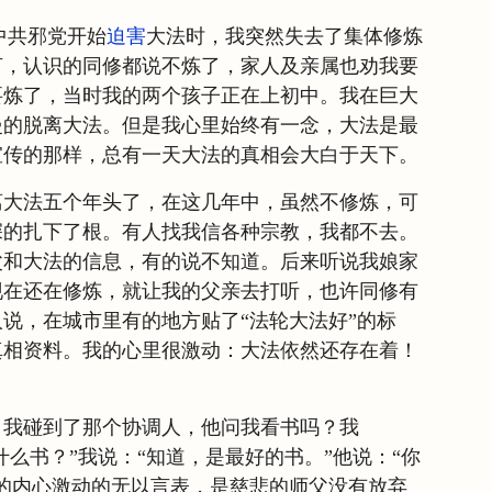
中共邪党开始
迫害
大法时，我突然失去了集体修炼
言，认识的同修都说不炼了，家人及亲属也劝我要
要炼了，当时我的两个孩子正在上初中。我在巨大
慢的脱离大法。但是我心里始终有一念，大法是最
宣传的那样，总有一天大法的真相会大白于天下。
离大法五个年头了，在这几年中，虽然不修炼，可
深的扎下了根。有人找我信各种宗教，我都不去。
父和大法的信息，有的说不知道。后来听说我娘家
现在还在修炼，就让我的父亲去打听，也许同修有
说，在城市里有的地方贴了“法轮大法好”的标
真相资料。我的心里很激动：大法依然还存在着！
，我碰到了那个协调人，他问我看书吗？我
什么书？”我说：“知道，是最好的书。”他说：“你
的内心激动的无以言表，是慈悲的师父没有放弃