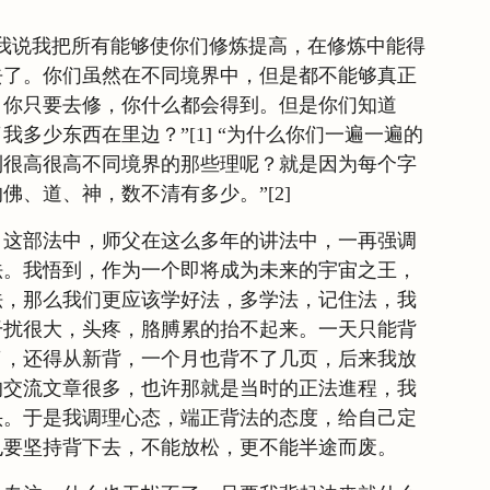
我说我把所有能够使你们修炼提高，在修炼中能得
去了。你们虽然在不同境界中，但是都不能够真正
。你只要去修，你什么都会得到。但是你们知道
多少东西在里边？”[1] “为什么你们一遍一遍的
到很高很高不同境界的那些理呢？就是因为每个字
佛、道、神，数不清有多少。”[2]
》这部法中，师父在这么多年的讲法中，一再强调
法。我悟到，作为一个即将成为未来的宇宙之王，
法，那么我们更应该学好法，多学法，记住法，我
干扰很大，头疼，胳膊累的抬不起来。一天只能背
了，还得从新背，一个月也背不了几页，后来我放
的交流文章很多，也许那就是当时的正法進程，我
头。于是我调理心态，端正背法的态度，给自己定
也要坚持背下去，不能放松，更不能半途而废。