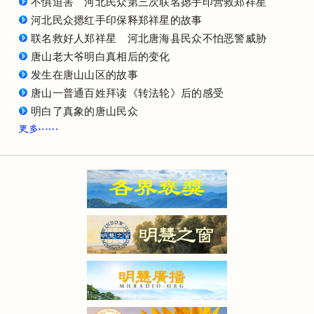
不惧迫害 河北民众第三次联名摁手印营救郑祥星
河北民众摁红手印保释郑祥星的故事
联名救好人郑祥星 河北唐海县民众不怕恶警威胁
唐山老大爷明白真相后的变化
发生在唐山山区的故事
唐山一普通百姓拜读《转法轮》后的感受
明白了真象的唐山民众