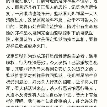
的可能性很小。目前奇迹的是郑祥星不但活了过
来，而且还具有了正常人的思维，记忆也有所恢
复，一只眼睛也能睁开。监狱看到郑祥星一天天
清醒过来，这是监狱始料不及，处于不可告人的
目的，要将仍处在重症监护室，随时都有生命危
险的郑祥星收监到完全由监狱控制下的监狱医
院，家属认为，这是保定监狱为掩盖真相，要将
郑祥星收监虐杀灭口。
保定监狱作为造成郑祥星颅骨断裂实施者，滥用
职权，行为枉法恶劣，令人发指！已涉嫌故意犯
罪，其犯罪行为尚未得到公安机关的追究之前，
监狱执意要对郑祥星收回监狱，使郑祥星的生命
权受到威胁。好比杀人行恶的凶犯，近乎将人打
死，看人稍活过来点，杀人行恶者怕恶行曝光，
又迫不及待要将人拉回自己家中去，普天下有这
样的理吗。我们每个知道此事的人，能允许这样