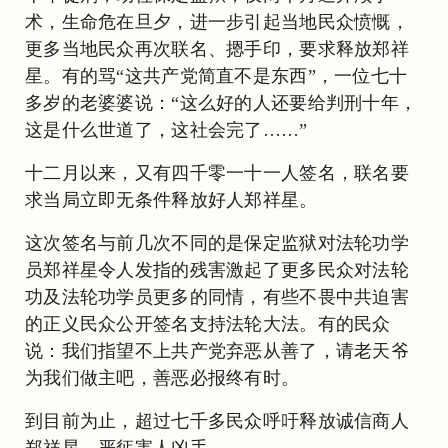
术，生命危在旦夕，进一步引起当地民众愤慨，
更多当地民众再次联名、摁手印，要求释放郑祥
星。有的骂“这共产党简直不是东西”，一位七十
多岁的老婆婆说：“这么好的人还要给判刑十年，
这是什么世道了，这社会完了……”
十二月以来，又有四千零一十一人签名，联名要
求当局立即无条件释放好人郑祥星。
这次签名与前几次不同的是保定监狱对法轮功学
员郑祥星令人发指的残害激起了更多民众对法轮
功及法轮功学员更多的同情，有些不畏中共迫害
的正义民众公开签名支持法轮大法。有的民众
说：我们指望不上共产党弃恶从善了，请老天爷
为我们做主吧，善恶必报终有时。
到目前为止，超过七千多民众呼吁释放诚信商人
郑祥星，严惩害人凶手。