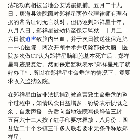
法轮功真相被当地公安诱骗抓捕。五月二十九
日，唐海县法院面对郑祥星两位代理律师有理有
据的凿凿证词无言以对，但仍诬判郑祥星十年。
八月八日，郑祥星被劫持至保定监狱。十月二十
六日被
迫害
致脑内出血，并于次日被送往保定第
一中心医院，两次开颅手术并切除部份大脑。医
院多次做CT认为郑祥星脑细胞基本死亡后，郑祥
星奇迹般复活。然而保定监狱表示“郑祥星死了就
好办了”，所以在郑祥星生命垂危的情况下，竟要
求收入监狱医院。
在郑祥星由被非法抓捕到被迫害致生命垂危的整
个过程中，知情民众日益增多，纷纷表示愤慨之
余，自发声援，先后向当地法院写保释信三封，
五百六十二人按了红手印要求释放，八月份，四
县近二十个乡镇三千多人联名要求无条件释放郑
祥星。