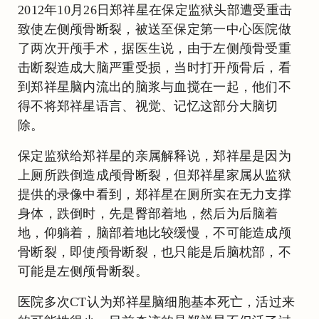
2012年10月26日郑祥星在保定监狱头部遭受重击
致使左侧颅骨断裂，被送至保定第一中心医院做
了两次开颅手术，据医生说，由于左侧颅骨受重
击断裂造成大脑严重受损，当时打开颅骨后，看
到郑祥星脑内流出的脑浆与血搅在一起，他们不
得不将郑祥星语言、视觉、记忆这部分大脑切
除。
保定监狱给郑祥星的亲属解释说，郑祥星是因为
上厕所跌倒造成颅骨断裂，但郑祥星家属从监狱
提供的录像中看到，郑祥星在厕所实在无力支撑
身体，跌倒时，先是臀部着地，然后为后脑着
地，仰躺着，脑部着地比较缓慢，不可能造成颅
骨断裂，即使颅骨断裂，也只能是后脑枕部，不
可能是左侧颅骨断裂。
医院多次CT认为郑祥星脑细胞基本死亡，活过来