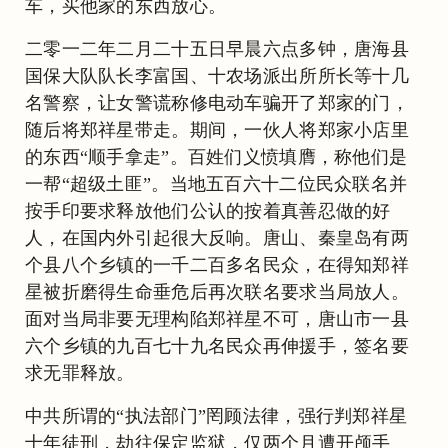
车，买他家的东西放心。
二零一二年二月二十五日早晨六点多钟，唐海县
国保大队队长李富国、十农场派出所所长等十几
名警察，让女警谎称修电动车骗开了郑家的门，
随后将郑祥星带走。期间，一伙人将郑家小店里
的东西“顺手拿走”。百姓们义愤填膺，称他们是
一帮“超级土匪”。当地五百六十二位民众联名并
按手印要求释放他们公认的按着真善忍做的好
人，在国内外引起很大反响。唐山、秦皇岛有两
个县八个乡镇的一千二百多名民众，在得知郑祥
星被折磨得生命垂危后再次联名要求当局放人。
面对当局非要无理构陷郑祥星不可，唐山市一县
六个乡镇的九百七十九名民众再伸援手，签名要
求无罪释放。
中共所谓的“执法部门”罔顾法律，强行判郑祥星
十年徒刑，劫往保定监狱，仅两个月遭开颅手