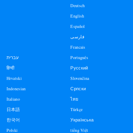
Deutsch
English
Español
فارسی
Francais
עברית
Português
हिन्दी
Русский
Hrvatski
Slovenčina
Indonesian
Српски
Italiano
ไทย
日本語
Türkçe
한국어
Українська
Polski
tiếng Việt