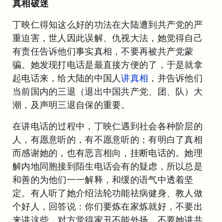
真相破迷
丁映仁得知这么好的功法在大陆遭到共产党的严
重迫害，世人因此误解、仇视大法，她觉得自己
有责任告诉他们事实真相，不要再被共产党蒙
骗。她发现打电话是最直接方便的了，于是就拿
起电话来，给大陆的中国人
讲真相
，并告诉他们
当前国内的三退（退出中国共产党、团、队）大
潮，及声明三退自保的重要。
在讲电话的过程中，丁映仁遇到社会各种阶层的
人，有愿意听的，有不愿意听的；有明白了真相
而感谢她的，也有恶言相向，挂断电话的。她理
解内地同胞接到陌生电话会有的疑虑，所以总是
和善的为他们一一解释，和缓的语气中透着坚
定。有人听了她介绍法轮功能祛病健身、教人做
个好人，回答说：你们要炼在家炼就好，不要出
来讲这些。对方觉得家丑不能外扬，不要她讲共