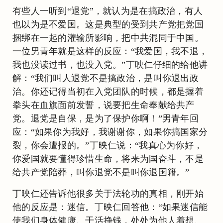
有些人一听到“退党”，就认为是在搞政治，有人
也以为是不爱国。这是典型的受到共产党把党国
捆绑在一起的灌输所影响，把中共混同于中国。
一位男青年就是这样的反应：“我爱国，我不退，
我也没读过书，也没入党。”丁映仁仔细的给他讲
解：“我们叫人退党不是搞政治，是叫你退出政
治。你还记得当初在入党团队的时候，都是握着
拳头在血旗面前发誓，说要把生命奉献给共产
党。退党是自保，是为了保护你啊！”男青年回
应：“如果你为我好，我谢谢你，如果你搞国家分
裂，你会遭报的。”丁映仁说：“我真心为你好，
你爱国就要懂得珍惜生命，将来为国奋斗，不是
给共产党陪葬，叫你退党不是叫你退国籍。”
丁映仁还告诉他很多关于法轮功的真相，刚开始
他的反应是：迷信。丁映仁回答他：“如果迷信能
使我们身体健康、干活挣钱，处处为他人着想、