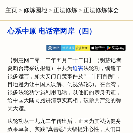
主页
>
修炼园地
>
正法修炼
>
正法修炼体会
心系中原 电话牵两岸（四）
【明慧网二零一二年五月二十二日】（明慧记者
夏昀台湾采访报道）中共为
迫害
法轮功，编造了
很多谎言，如天安门自焚事件及“一千四百例”，
目地是为让中国人误解、仇视法轮功。在台湾，
很多法轮功学员利用电话，以他们的亲身例证，
给中国大陆同胞讲清事实真相，破除共产党的弥
天大谎。
法轮功从一九九二年传出后，正因为其祛病健身
效果卓著、实践“真善忍”大幅提升心性，人们口