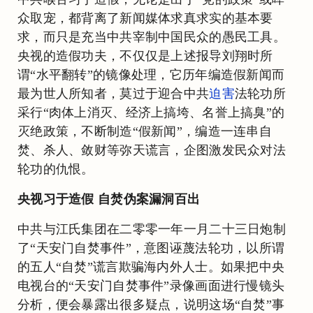
众取宠，都背离了新闻媒体求真求实的基本要
求，而只是充当中共宰制中国民众的愚民工具。
央视的造假功夫，不仅仅是上述报导刘翔时所
谓“水平翻转”的镜像处理，它历年编造假新闻而
最为世人所知者，莫过于迎合中共
迫害
法轮功所
采行“肉体上消灭、经济上搞垮、名誉上搞臭”的
灭绝政策，不断制造“假新闻”，编造一连串自
焚、杀人、敛财等弥天谎言，企图激发民众对法
轮功的仇恨。
央视习于造假 自焚伪案漏洞百出
中共与江氏集团在二零零一年一月二十三日炮制
了“天安门自焚事件”，意图诬蔑法轮功，以所谓
的五人“自焚”谎言欺骗海内外人士。如果把中央
电视台的“天安门自焚事件”录像画面进行慢镜头
分析，便会暴露出很多疑点，说明这场“自焚”事