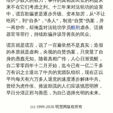
维护少数人的权力，事件的真相及民众的利益从
来不在它们考虑之列。十三年来对法轮功的迫害
中，谎言欺骗更是逐步升级、变本加厉，从“不让
吃药”，到“自杀”，“杀人”，制造“自焚”伪案，并
一再炒作，却掩盖对法轮功学员
酷刑
虐杀、活摘
器官等罪行，持续欺骗并误导善良的民众。
谎言就是谎言，说了一百遍依然不是真实；造假
的本质就是虚构，央视的自焚伪案，只突显了自
身的愚蠢无知。随着真相广传，人心日渐觉醒，
自二零零四年十二月开始，迄今已有一亿二千多
万有识之士退出了中共的党团队组织，现在正以
平均每天有六万多人退党的速度逐步解体中共。
曾经为虎作伥、推波助流的人们应该慎思明辨，
早日分清正邪与善恶，为自己选择光明的未来。
(c) 1999-2026 明慧网版权所有