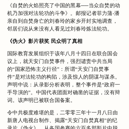
《自焚的火焰照亮了中国的黑幕──当众自焚的动
机乃加强对法轮功的斗争》。邮报记者菲力蒲-潘
亲自到自焚身亡的刘春玲的家乡开封实地调查，
邻居们说从来没有人看见过刘春玲炼法轮功。
《伪火》影片获奖 民众明了真相
国际教育发展组织于该年八月十四日在联合国会
议上，就天安门自焚事件，强烈谴责中共当局
的“国家恐怖主义行径”：所谓“天安门自焚事
件”是对法轮功的构陷，涉及惊人的阴谋与谋杀。
声明中说：从录影分析表明，整个事件是“政府一
手导演的”。中国代表团面对确凿的证据，没有辩
词。该声明已被联合国备案。
令中共极度难堪的是，二零零三年十一月八日由
新唐人电视台制作、揭露“天安门自焚真相”的纪
录片《伪火》，从各国参赛的六百多部影片中脱