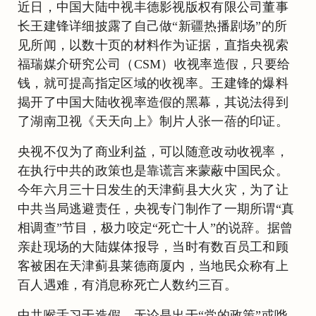
近日，中国大陆中视丰德影视版权有限公司董事
长王建锋详细披露了自己做“新疆热播剧场”的所
见所闻，以数十页的材料作为证据，直指央视索
福瑞媒介研究公司（CSM）收视率造假，只要给
钱，就可提高指定区域的收视率。王建锋的爆料
揭开了中国大陆收视率造假的黑幕，其说法得到
了湖南卫视《天天向上》制片人张一蓓的印证。
央视不仅为了商业利益，可以随意改动收视率，
在执行中共的政策也是靠谎言来蒙蔽中国民众。
今年六月三十日发生的天津蓟县大火灾，为了让
中共当局逃避责任，央视专门制作了一期所谓“真
相调查”节目，极力咬定“死亡十人”的说辞。据曾
亲赴现场的大陆媒体报导，当时有数百员工和顾
客被困在天津蓟县莱德商厦内，当地民众称有上
百人遇难，有消息称死亡人数约三百。
中共喉舌习于造假，无论是出于“党的政策”或哗