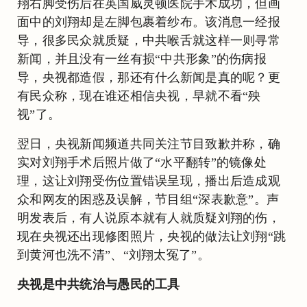
翔右脚受伤后在英国威灵顿医院手术成功，但画
面中的刘翔却是左脚包裹着纱布。该消息一经报
导，很多民众就质疑，中共喉舌就这样一则寻常
新闻，并且没有一丝有损“中共形象”的伤病报
导，央视都造假，那还有什么新闻是真的呢？更
有民众称，现在谁还相信央视，早就不看“殃
视”了。
翌日，央视新闻频道共同关注节目致歉并称，确
实对刘翔手术后照片做了“水平翻转”的镜像处
理，这让刘翔受伤位置错误呈现，播出后造成观
众和网友的困惑及误解，节目组“深表歉意”。声
明发表后，有人说原本就有人就质疑刘翔的伤，
现在央视还出现修图照片，央视的做法让刘翔“跳
到黄河也洗不清”、“刘翔太冤了”。
央视是中共统治与愚民的工具