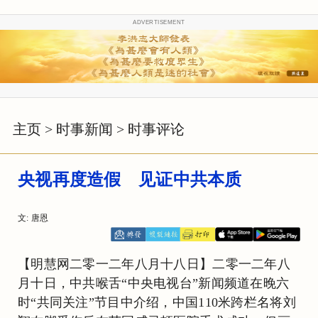
ADVERTISEMENT
主页
>
时事新闻
>
时事评论
央视再度造假 见证中共本质
文: 唐恩
【明慧网二零一二年八月十八日】二零一二年八
月十日，中共喉舌“中央电视台”新闻频道在晚六
时“共同关注”节目中介绍，中国110米跨栏名将刘