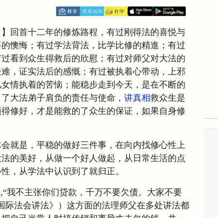
日】回首十二年的修炼路程，有过刚得法的喜悦与
事的懊悔；有过学法背法，比学比修的精進；有过
有过看到众生得救后的欣慰；有过对师父对大法的
关难，证实法后的感慨；有过被执着心带动，上邪
儿女情执着的苦恼；能稳步走到今天，是在不断的
白了大法弟子肩负的责任与使命，
讲真相
救众生是
须得修好，才是能救的了众生的保证，如果自身修
体会就是，平稳的做好三件事，在向内找修心性上
大法的美好，从做一个好人做起，从日常生活的点
心性，从学法中认识到了就归正。
,“我不主张你们贷款，千万不要欠债。大家不要
国际法会讲法》）这方面的法理师父在多处讲法都