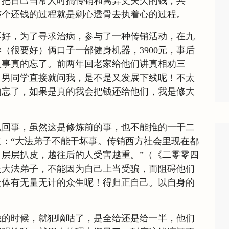
，把自己当常人时搞传销和离异丈夫欠的钱，共
。整个还钱的过程就是剜心透骨去执着心的过程。
不好，为了寻求治病，参与了一种传销活动，在九
（很要好）俩口子一部健身机器，3900元，事后
人事真的忘了。前两年回老家给他们讲真相劝三
，男同学直接就问我，是不是又发展下线呢！不太
的忘了，如果是真的我会把钱还给他们，我是修大
么回事，虽然这是修炼前的事，也不能推的一干二
：“大法弟子不能干坏事。传销西方社会里现在都
层层扒皮，越往后的人受害越重。”（《二零零四
是大法弟子，不能因为自己上当受骗，而阻碍他们
天体有无量无计的众生呢！得归正自己。以自身的
钱的时候，就犯嘀咕了，是全给还是给一半，他们