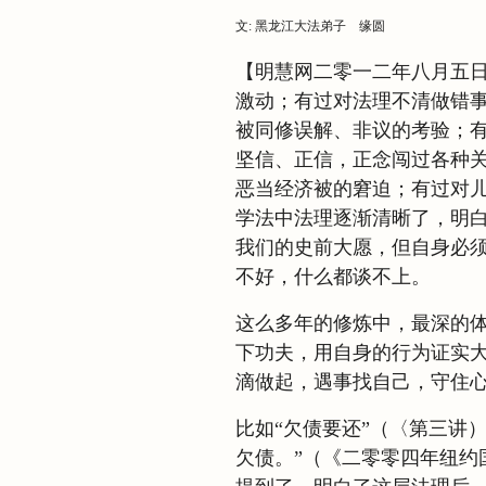
文: 黑龙江大法弟子 缘圆
【明慧网二零一二年八月五
激动；有过对法理不清做错
被同修误解、非议的考验；
坚信、正信，正念闯过各种
恶当经济被
的窘迫；有过对
学法中法理逐渐清晰了，明
我们的史前大愿，但自身必
不好，什么都谈不上。
这么多年的修炼中，最深的
下功夫，用自身的行为证实
滴做起，遇事找自己，守住
比如“欠债要还”（
〈第三讲）
欠债。”（《二零零四年纽约