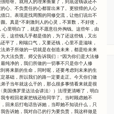
能强给呀。就用人的理来衡量了，到底这钱该还不
宜的心、不负责任的心都冒出来了。更狡猾的人心
找借口。表现是找周围的同修交流，让他们说出不
颜。真是“不刺激到人的心灵，不算数，不好使，
，心里明白了，就是不愿意往外掏钱。这些年，由
多元，这些钱几乎都是借的，为了还这些钱，又出
易还平了，刚喘口气，又要还钱，心里不是滋味，
大法弟子所做的一切就是在创造未来，都是给未来
为大法负责。师父告诉我们：“因为你们是大法修
、最纯净的，我们所做的一切事不只是你个人修
虑到将来新的生命，同时呢，还要考虑到未来的生
奠定基础，所以我们的路一定要走正。今天你们做
法弟子当年就这么干的，那么很多事情看来就是很
〈美国佛罗里达法会讲法〉）法理更清晰了，明白
，我专程回老家把钱还给同学了。当时顾虑她不
里了，回来后打电话告诉她，当即她不知说什么，只
，我告诉她，我对自己的行为要负责，我这样做是