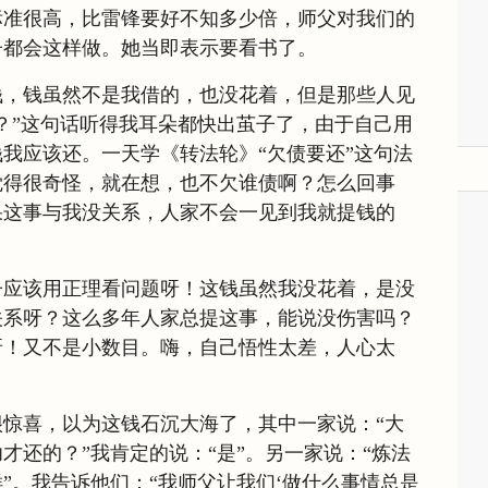
标准很高，比雷锋要好不知多少倍，师父对我们的
子都会这样做。她当即表示要看书了。
钱，钱虽然不是我借的，也没花着，但是那些人见
？”这句话听得我耳朵都快出茧子了，由于自己用
我应该还。一天学《转法轮》“欠债要还”这句法
觉得很奇怪，就在想，也不欠谁债啊？怎么回事
果这事与我没关系，人家不会一见到我就提钱的
子应该用正理看问题呀！这钱虽然我没花着，是没
关系呀？这么多年人家总提这事，能说没伤害吗？
呀！又不是小数目。嗨，自己悟性太差，人心太
惊喜，以为这钱石沉大海了，其中一家说：“大
才还的？”我肯定的说：“是”。另一家说：“炼法
”。我告诉他们：“我师父让我们‘做什么事情总是