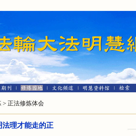
炼
>
正法修炼体会
明法理才能走的正