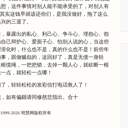
先想，这件事情对别人能不能承受的了，对别人有
”其实这钱早就该还你们，是我没做好，拖了这么
高兴的三退了。
性，暴露出的私心、利己心、争斗心、埋怨心、怨
为自己辩护心、爱面子心、怕别人说的心，当这些
理溶化时，什么也不是，真的什么也不是！前些年
的事，跟做贼似的，这回好了，真是无债一身轻
根根缆绳，一把把锁，去掉一颗人心，就砍断一根
脱一点，就轻松一点哪！
徊了，轻轻松松的发彩信打电话救人了！
识，如有偏颇请同修慈悲指出。合十
) 1999-2026 明慧网版权所有