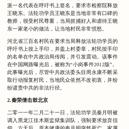
派一名代表在呼吁书上签名，要求市检察院释放
王晓东。法轮功学员王晓东是当地非常有口碑的
教师，很受村民尊重，当局抓捕好人和虐待王晓
东一家老小的做法，让当地村民非常愤怒。
河北省三百名村民在要求当局释放法轮功学员的
呼吁书上按上手印，并盖上村委章，村民按手印
的名单在中共政治局传阅，并引发震动。该事件
在中国网路曝光后，被称为“小岗事件2012版”。
此事曝光后，尽管中共政法委头目周永康不断采
取行动报复村民，当地民众依然不改初衷，并纷
纷谴责中共的非法行径。
2.秦荣倩击鼓北京
二零一一年二月二十一日，法轮功学员秦月明被
调入黑龙江佳木斯监狱集训队，强制要求放弃信
仰，六天后，原本健康的秦月明突然死亡。家属