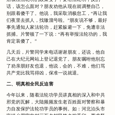
话，该怎么面对？朋友劝他从现在就调整自己，
别跟着傻干了。他说，我采取消极怠工，“再让我
们夜里去抓人，找辙溜号啦。”朋友说不够，最好
事先通知人家法轮功，赶紧躲避一下，免遭非法
抓捕。片警顿了一下说：“再有举报法轮功的，我
肯定装傻了。”
几天后，片警同学来电话谢谢朋友，还说，他自
己在大纪元网站上登记退党了。朋友嘱咐他别忘
了劝亲朋好友也退，他说，会的，不难，他们骂
共产党比我骂得凶，保准一说就退。
二、明真相全民反迫害
今年以来，随着法轮功学员讲真相的深入和中共
邪党的瓦解，大陆频频发生老百姓面对警察和暴
力自发保护法轮功学员的事例。如：河北泊头市