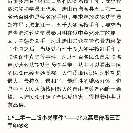
富镇乡周官屯村三百名村民签名按手印，要求释
放法轮功学员王晓东；唐山市唐海县五百六十二
名老百姓也是签名按手印，要求释放法轮功学员
郑祥星；黑龙江一万五千人签名按手印，要求当
局查清法轮功学员秦月明在狱中突然死亡的原
因，并惩办凶手；河北唐山民众在警察暴力绑架
了李真之后，当场就有七十多人签字按红手印，
联名保李真等等事件。河北七百名民众自发联名
声援营救法轮功学员李兰奎。从中可以看出中国
的民众已经开始觉醒，人们逐渐认识到法轮功是
最大、最持久、最和平、最理性的维权群体，也
是中国人民从新找回做人的自由与尊严的唯一希
望。大陆民众开始了全民反迫害，震撼着中共北
京高层。
1.“二零一二版小岗事件”——北京高层传看三百
手印签名