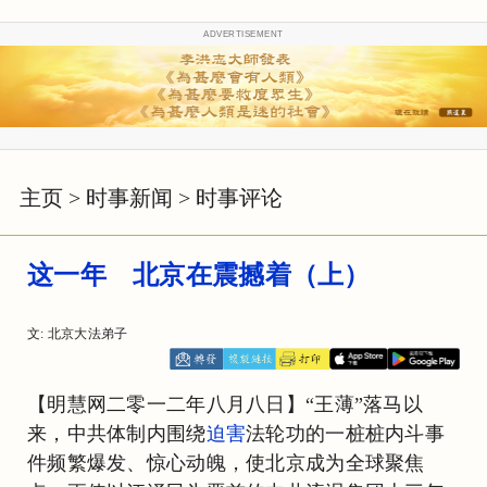
ADVERTISEMENT
主页
>
时事新闻
>
时事评论
这一年 北京在震撼着（上）
文: 北京大法弟子
【明慧网二零一二年八月八日】“王薄”落马以
来，中共体制内围绕
迫害
法轮功的一桩桩内斗事
件频繁爆发、惊心动魄，使北京成为全球聚焦