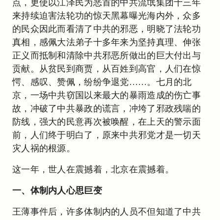
点，更使以江泽民为恶首的中共流氓集团十三年
来持续迫害法轮功的惊天黑幕曝光海内外，众多
的民众因此而看清了中共的邪恶，明晓了法轮功
真相，感佩大法弟子十多年来为坚持真理、伸张
正义而抵制和清除中共邪恶所做出的巨大付出与
贡献。从贫民到商贾，从百姓到高官，人们在惊
愕、感叹、赞佩，纷纷争退党……。七月的北
京，一场中共窃国以来最大的暴雨造成的伤亡事
故，冲破了中共暴政的谎言，冲垮了邪政残喘的
防线，强大的民意再次被唤醒，在上天的警示面
前，人们终于明白了，原来中共邪党才是一切天
灾人祸的根源。
这一年，世人在震撼着，北京在震撼着。
一、体制内人心思巨变
王薄事件后，许多体制内的人员不但知道了中共