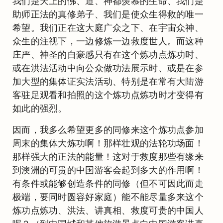
我们是天上的佛、道、神都羡慕的生命、我们是
助师正法的真修弟子、我们是使众生得救的唯一
希望。我们正在这大庭广众之下、在宇宙众神、
众生的注视下，一边修炼一边救度世人。而这种
庄严、神圣的自豪感只有在这个炼功点炼功时、
或在洪法活动中向公众做功法展示时、或是在参
加大型的集体证实法活动、特别是在常有大陆游
客驻足观看和拍照的这个炼功点炼功时才变得有
如此的强烈。
因而，我多么希望更多的同修来这个炼功点参加
周末的集体大炼功啊！那样壮观的法轮功场面！
那样强大的正法的能量！这对于救度那些有缘来
到澳洲的可贵的中国游客会起到多大的作用啊！
有条件或能够创造条件的同修（但不可因此而走
极端，要同时圆容好家庭）能不能尽量多来这个
炼功点炼功、洪法、讲真相、救度可贵的中国人