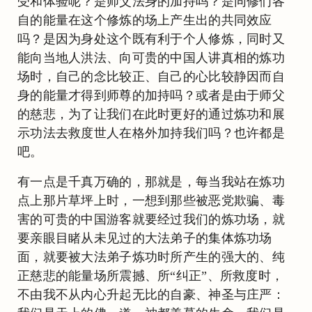
受和体验呢？是师父法身的加持吗？是同修们各
自的能量在这个修炼的场上产生出的共同效应
吗？是因为身处这个既有利于个人修炼，同时又
能向当地人洪法、向可贵的中国人讲真相的炼功
场时，自己的念比较正、自己的心比较静因而自
身的能量才得到师尊的加持吗？或者是由于师父
的慈悲，为了让我们在此时更好的通过炼功和展
示功法去救度世人在格外加持我们吗？也许都是
吧。
有一点是千真万确的，那就是，每当我站在炼功
点上那片草坪上时，一想到那些被恶党欺骗、毒
害的可贵的中国游客就要经过我们的炼功场，就
要亲眼目睹从未见过的大法弟子的集体炼功场
面，就要被大法弟子炼功时所产生的强大的、纯
正慈悲的能量场所震撼、所“纠正”、所救度时，
不由我不从内心升起无比的自豪、神圣与庄严：