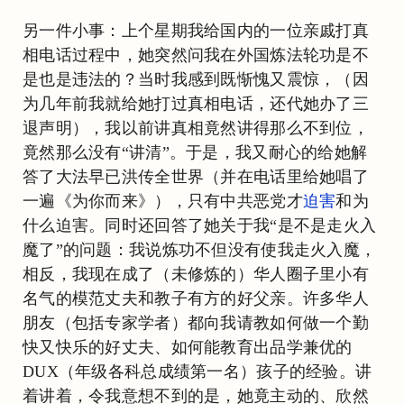
另一件小事：上个星期我给国内的一位亲戚打真
相电话过程中，她突然问我在外国炼法轮功是不
是也是违法的？当时我感到既惭愧又震惊，（因
为几年前我就给她打过真相电话，还代她办了三
退声明），我以前讲真相竟然讲得那么不到位，
竟然那么没有“讲清”。于是，我又耐心的给她解
答了大法早已洪传全世界（并在电话里给她唱了
一遍《为你而来》），只有中共恶党才
迫害
和为
什么迫害。同时还回答了她关于我“是不是走火入
魔了”的问题：我说炼功不但没有使我走火入魔，
相反，我现在成了（未修炼的）华人圈子里小有
名气的模范丈夫和教子有方的好父亲。许多华人
朋友（包括专家学者）都向我请教如何做一个勤
快又快乐的好丈夫、如何能教育出品学兼优的
DUX（年级各科总成绩第一名）孩子的经验。讲
着讲着，令我意想不到的是，她竟主动的、欣然