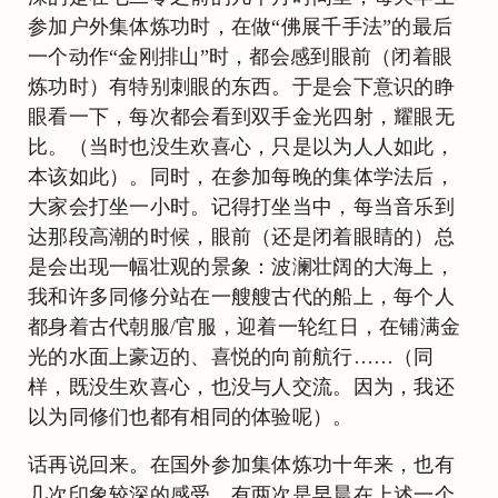
参加户外集体炼功时，在做“佛展千手法”的最后
一个动作“金刚排山”时，都会感到眼前（闭着眼
炼功时）有特别刺眼的东西。于是会下意识的睁
眼看一下，每次都会看到双手金光四射，耀眼无
比。（当时也没生欢喜心，只是以为人人如此，
本该如此）。同时，在参加每晚的集体学法后，
大家会打坐一小时。记得打坐当中，每当音乐到
达那段高潮的时候，眼前（还是闭着眼睛的）总
是会出现一幅壮观的景象：波澜壮阔的大海上，
我和许多同修分站在一艘艘古代的船上，每个人
都身着古代朝服/官服，迎着一轮红日，在铺满金
光的水面上豪迈的、喜悦的向前航行……（同
样，既没生欢喜心，也没与人交流。因为，我还
以为同修们也都有相同的体验呢）。
话再说回来。在国外参加集体炼功十年来，也有
几次印象较深的感受。有两次是早晨在上述一个