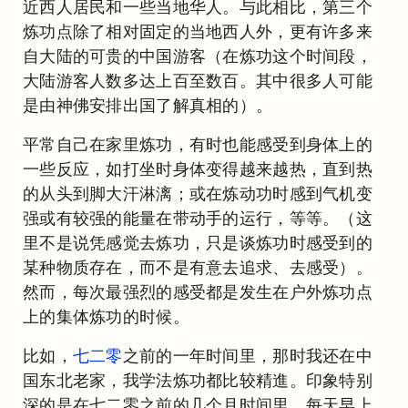
近西人居民和一些当地华人。与此相比，第三个
炼功点除了相对固定的当地西人外，更有许多来
自大陆的可贵的中国游客（在炼功这个时间段，
大陆游客人数多达上百至数百。其中很多人可能
是由神佛安排出国了解真相的）。
平常自己在家里炼功，有时也能感受到身体上的
一些反应，如打坐时身体变得越来越热，直到热
的从头到脚大汗淋漓；或在炼动功时感到气机变
强或有较强的能量在带动手的运行，等等。（这
里不是说凭感觉去炼功，只是谈炼功时感受到的
某种物质存在，而不是有意去追求、去感受）。
然而，每次最强烈的感受都是发生在户外炼功点
上的集体炼功的时候。
比如，
七二零
之前的一年时间里，那时我还在中
国东北老家，我学法炼功都比较精進。印象特别
深的是在七二零之前的几个月时间里，每天早上