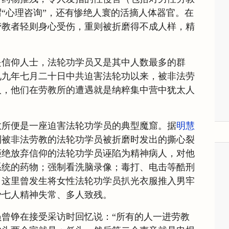
“心理咨询”，还有惨绝人寰的活摘人体器官。在
劳教者轻则身心受伤，重则被折磨得不成人样，精
是信仰人士，法轮功学员又是其中人数最多的群
九九年七月二十日中共迫害法轮功以来，被非法劳
人，他们在劳教所的遭遇就是纳粹集中营中犹太人
教所便是一座迫害法轮功学员的典型魔窟。据
明慧
到被非法劳教的法轮功学员被折磨时发出的撕心裂
拒绝放弃信仰的法轮功学员诬陷为精神病人，对他
系统的药物；强制看洗脑录像；毒打、电击等酷刑
，这里曾发生将女性法轮功学员扒光衣服推入男牢
少七人精神失常、多人致残。
曾铮在接受采访时回忆说：“所有的人一进劳教