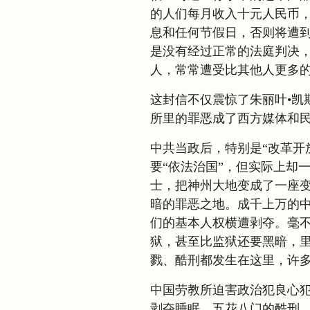
的人们每月收入十元人民币
息和任何节假日，否则将遭
是没有经过正常的法庭判决
人，常常遭受比其他人更多
这封信不仅震惊了朱丽叶•凯
所里的罪恶成了西方媒体和
中共当政后，特别是“改革开
要“依法治国”，但实际上却
士，把神州大地变成了一座
暗的罪恶之地。成千上万的
们的基本人权横遭剥夺。毫
狱，甚至比监狱还要黑暗，
戮、酷刑都发生在这里，许
中国劳教所迫害政治犯良心
剥夺睡眠，五花八门的酷刑