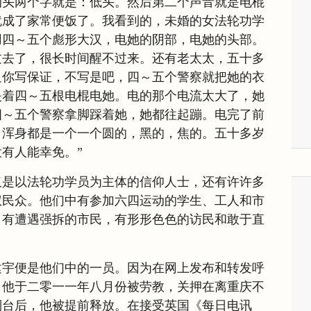
的头两个字就是：低头。然后第二个声音就是电棍
就成了家常便饭了。我看到的，未婚的女法轮功学
用四～五个彪形大汉，电她的阴部，电她的头部。
过去了，很长时间醒不过来。还有老太太，五十多
迫你写保证，不写是吧，四～五个警察就把她的衣
夹着四～五根电棍电她。电的那个电流太大了，她
四～五个警察拿脚踩着她，她都往起蹦。电完了前
。浑身都是一个一个圆的，黑的，焦的。五十多岁
有人能幸免。”
仅是以法轮功学员为主体的信仰人士，还有许许多
权民众。他们中有参加六四运动的学生、工人和市
，有遭遇强拆的市民，有形形色色的访民和敢于直
建宇便是他们中的一员。因为在网上发布和转发呼
，他于二零一一年八月份被劳教，关押在离重庆不
倒台后，他被提前释放。在接受英国《每日电讯