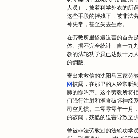
人员），披着科学外衣的所谓
这些手段的摧残下，被非法
神失常，甚至失去生命。
在劳教所里惨遭迫害的首先
体。据不完全统计，自一九
教的法轮功学员已达数十万
的翻版。
寄出求救信的沈阳马三家劳
网
披露，在那里的人经常听
肺的惨叫声。这个劳教所将
们强行注射和灌食破坏神经
司空见惯。二零零零年十月
的骇闻，残酷的迫害导致至
曾被非法劳教过的法轮功学员