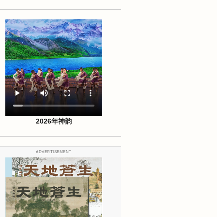
2026年神韵
ADVERTISEMENT