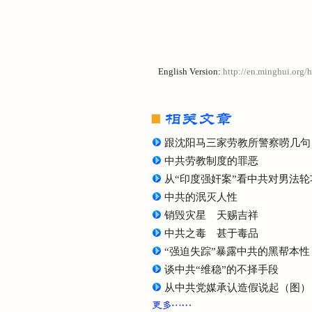
English Version:
http://en.minghui.org/
跟沈阳马三家劳教所警察唠几句
中共劳教制度的罪恶
从“印度强奸案”看中共对男法
中共的泯灭人性
销毁灾星 天赐吉祥
中共之毒 甚于毒品
“强迫失踪”暴露中共的黑帮本性
谈中共“维稳”的不择手段
从中共党媒承认造假说起（图）