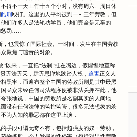
，不得不一天工作十五个小时，没有周六、周日休
到
酷刑
殴打。这里的人平均被判一～三年劳教，但
，他们许多人是法轮功学员，他们完全是无辜的
的惩罚……
斯，也震惊了国际社会。一时间，发生在中国劳教
民众聚焦与谴责的对象。
放”以来，一直把“法制”挂在嘴边，假惺惺地宣称
一贯无法无天，肆无忌惮地践踏人权，
迫害
正义人
变相黑牢，而遍布整个中国的劳教所则是其中最黑
中国民众未经任何司法程序便被非法关押在此，他
不夸张地说，中国的劳教所是名副其实的人间地
里面没有任何法律的监控监管，很多无法想象的杀
多不为人知的罪恶都在这里上演，
犯的手段可谓无奇不有，包括超强度的奴工劳动，
，药物摧残，令人发指的性侵害（包括对男性劳教