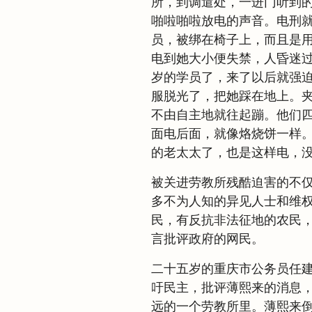
所，到调遣处，一进门听到
啪啦啪啦放电的声音。电刑
员，被绑在椅子上，而且是
电到她大小便失禁，人昏迷
岁的学员了，来了以后就强
服脱光了，把她踩在地上。
不由自主地就往起蹦。他们
面电后面，就像烙烧饼一样
的老太太了，也是这样电，没
被关进劳教所残酷迫害的不
多不为人知的异见人士和维
民，有反抗非法征地的农民
言批评政府的网民。
二十五岁的重庆市公务员任
吁民主，批评薄熙来的消息
远的一个劳教所里。薄熙来