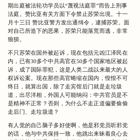
期出庭被法轮功学员以“蔑视法庭罪”而告上刑事
法庭。赞比亚有关方面下令禁止苏荣出境。十一
月十三日 赞比亚警方发出通缉令，逮捕苏荣。面
对自己所造下的恶果，苏荣只能落荒而逃，非常
狼狈。
不只苏荣在国外被起诉，现在包括元凶江泽民在
内，已有30多个中共高官在50多个国家地区被起
诉，成了国际罪犯，这是人类二战以来最大的人
权诉讼案。现在那些高官蜷缩在国内，惶惶不可
终日，就算出国，除了走宾馆后门就是走垃圾
道，出尽洋相，外国人可能纳闷：中共官员是不
是精神不正常？否则，为什么不走正道偏要偷偷
走后门、走垃圾道？
有人觉的自己脑子多好使啊，他是邪党员听邪党
的话，他与中共保持一致，他跳出来昧着良心去