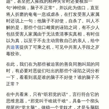
题”，甚至把人摧残的精神失常时还要横加一
句“神经病，脑子不正常”，并以此为借口，直至
将人折磨的奄奄一息或虐杀，在打发受害人家属
时还说上一句：他脑子不好使，自杀了。叫人不
解的是，那些个信口雌黄的诬陷之词，有不少人
包括受害人家属由于无法查清事实真相，有时信
以为真，以至于不去主动营救自己的亲人，给中
共
迫害
提供了可乘之机，可见中共害人手段之歹
毒狡诈。
在此，我们在为那些被迫害的善良同胞叫屈的同
时，有必要对恶徒们吐出的那些个诬陷之词分析
一下，看看到底是谁的脑子不好使？谁的脑子不
正常？
在中共看来，只有“听邪党的话”，言行符合它的
思维意愿，“邪党叫干啥就干啥”，具备一个彻头
彻尾的“党大脑”，做稳一个党奴才，才是头脑聪