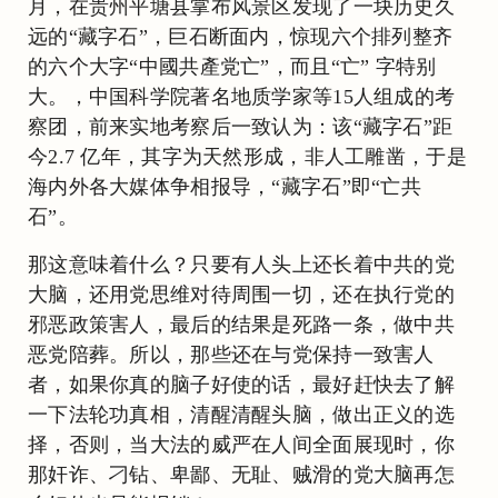
月，在贵州平塘县掌布风景区发现了一块历史久
远的“藏字石”，巨石断面内，惊现六个排列整齐
的六个大字“中國共產党亡”，而且“亡” 字特别
大。，中国科学院著名地质学家等15人组成的考
察团，前来实地考察后一致认为：该“藏字石”距
今2.7 亿年，其字为天然形成，非人工雕凿，于是
海内外各大媒体争相报导，“藏字石”即“亡共
石”。
那这意味着什么？只要有人头上还长着中共的党
大脑，还用党思维对待周围一切，还在执行党的
邪恶政策害人，最后的结果是死路一条，做中共
恶党陪葬。所以，那些还在与党保持一致害人
者，如果你真的脑子好使的话，最好赶快去了解
一下法轮功真相，清醒清醒头脑，做出正义的选
择，否则，当大法的威严在人间全面展现时，你
那奸诈、刁钻、卑鄙、无耻、贼滑的党大脑再怎