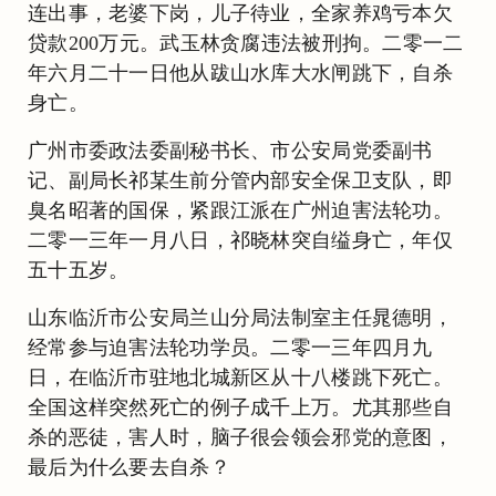
连出事，老婆下岗，儿子待业，全家养鸡亏本欠
贷款200万元。武玉林贪腐违法被刑拘。二零一二
年六月二十一日他从跋山水库大水闸跳下，自杀
身亡。
广州市委政法委副秘书长、市公安局党委副书
记、副局长祁某生前分管内部安全保卫支队，即
臭名昭著的国保，紧跟江派在广州迫害法轮功。
二零一三年一月八日，祁晓林突自缢身亡，年仅
五十五岁。
山东临沂市公安局兰山分局法制室主任晁德明，
经常参与迫害法轮功学员。二零一三年四月九
日，在临沂市驻地北城新区从十八楼跳下死亡。
全国这样突然死亡的例子成千上万。尤其那些自
杀的恶徒，害人时，脑子很会领会邪党的意图，
最后为什么要去自杀？