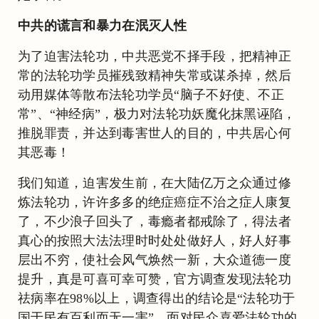
中共的谎言和暴力在泯灭人性
为了迫害法轮功，中共恶党不择手段，把精神正
常的法轮功学员摧残致精神失常或谋杀掉，然后
动用媒体等散布法轮功学员“脑子不好使、不正
常”、“神经病”，极力对法轮功妖魔化抹黑诬陷，
推脱罪责，并达到毒害世人的目的，中共居心何
其恶毒！
我们知道，迫害发生前，在大陆亿万之众通过修
炼法轮功，许许多多的绝症癌症不治之症人康复
了，不少浪子回头了，毒瘾者都戒除了，得法者
真心的按照大法法理时时处处做好人，好人好事
层出不穷，使社会风气焕然一新，大众道德一度
提升，真是可喜可幸可赞，官方调查发现法轮功
祛病率在98%以上，调查得出的结论是“法轮功于
国于民有百利而无一害”。面对民众喜爱法轮功的