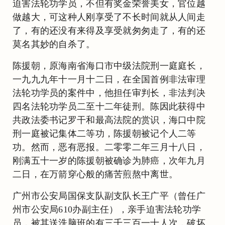
迫害法轮功学员，不但有奖金荣誉美女，官位越
做越大，可这种人刚享受了不长时间就从人间走
了，有的还没有来得及享受就匆匆走了，有的还
莫名其妙的自杀了。
陈援朝，原海南省海口市中级法院刑一庭庭长，
一九九九年十一月十二日，在全国首例非法审理
法轮功学员的案件中，他担任审判长，非法判决
四名法轮功学员二至十二年徒刑。陈因此获得中
共政法委书记罗干和最高法院的赏识，海口中院
刑一庭被记集体二等功，陈援朝被记个人二等
功。然而，恶有恶报。二零零二年三月十八日，
刚满五十一岁的陈援朝被确诊为肺癌，次年九月
二日，在万箭穿心般的痛苦煎熬中离世。
广州市公安局国保支队副支队长王广平（曾任广
州市公安局610办副主任），亲手迫害法轮功学
员，被其送洗脑班的有三千三百一十人次，破坏