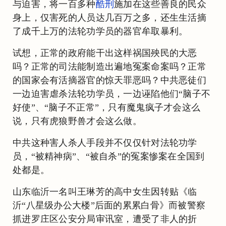
与迫害，将一百多种
酷刑
施加在这些善良的民众
身上，仅害死的人员达几百万之多，还生生活摘
了成千上万的法轮功学员的器官牟取暴利。
试想，正常的政府能干出这样祸国殃民的大恶
吗？正常的司法能制造出遍地冤案命案吗？正常
的国家会有活摘器官的惊天罪恶吗？中共恶徒们
一边迫害虐杀法轮功学员，一边诬陷他们“脑子不
好使”、“脑子不正常”，只有魔鬼疯子才会这么
说，只有虎狼野兽才会这么做。
中共这种害人杀人手段并不仅仅针对法轮功学
员，“被精神病”、“被自杀”的冤案惨案在全国到
处都是。
山东临沂一名叫王琳芳的高中女生因转贴《临
沂“八星级办公大楼”后面的累累白骨》而被警察
抓进罗庄区公安分局审讯室，遭受了非人的折