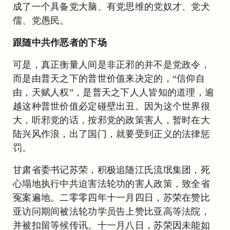
成了一个具备党大脑、有党思维的党奴才、党犬
儒、党愚民。
跟随中共作恶者的下场
可是，真正衡量人间是非正邪的并不是党政令，
而是由普天之下的普世价值来决定的，“信仰自
由，天赋人权”，是普天之下人人皆知的道理，逾
越这种普世价值必定碰壁出丑。因为这个世界很
大，听邪党的话，按邪党的政策害人，暂时在大
陆兴风作浪，出了国门，就要受到正义的法律惩
罚。
甘肃省委书记苏荣，积极追随江氏流氓集团，死
心塌地执行中共迫害法轮功的害人政策，致全省
冤案遍地。二零零四年十一月四日，苏荣在赞比
亚访问期间被法轮功学员告上赞比亚高等法院，
并被扣留等候传讯。十一月八日，苏荣因未能如