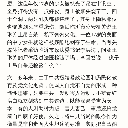
磨。这位年仅17岁的少女被扒光了吊在审讯室，
全身打得没有一点好皮。身上被烟头烧了三、四
十个洞，两只乳头都被烧焦了，其身上隐私部位
也惨遭烟头严重烧伤。随后临沂市公安机关说王
琳芳上吊自杀，私下匆匆火化。一位17岁的美丽
的中学女生就这样被残酷地剥夺了生命。当有关
媒体记者采访临沂市政法委书记李洪海，问及王
琳芳的尸体经过法医检验了吗，李回答说：“疯子
上吊自杀还检验什么？”
六十多年来，由于中共极端暴政治国和愚民化教
育及党文化熏染，使国人自觉不自觉的形成一种
惯性思维，只要中共一发动害人运动，不辨青红
皂白就立刻站到中共这边，以能躲避受害为庆
幸，有的人则助纣为虐，害人害己，事后还总觉
着自己脑子好使。久之，将中共当局的政令作为
衡量是非和走向人生坦途的标准，实际把自己酿