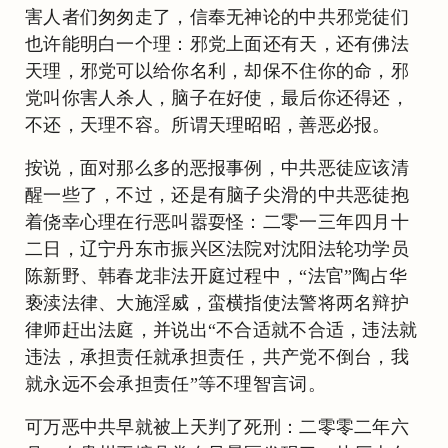
害人者们匆匆走了，信奉无神论的中共邪党徒们
也许能明白一个理：邪党上面还有天，还有佛法
天理，邪党可以给你名利，却保不住你的命，邪
党叫你害人杀人，脑子在好使，最后你还得还，
不还，天理不容。所谓天理昭昭，善恶必报。
按说，面对那么多的恶报事例，中共恶徒应该清
醒一些了，不过，还是有脑子尖滑的中共恶徒抱
着侥幸心理在行恶叫嚣耍怪：二零一三年四月十
二日，辽宁丹东市振兴区法院对沈阳法轮功学员
陈新野、韩春龙非法开庭过程中，“法官”陶占华
亵渎法律、大施淫威，蛮横指使法警将两名辩护
律师赶出法庭，并说出“不合适就不合适，违法就
违法，承担责任就承担责任，共产党不倒台，我
就永远不会承担责任”等不理智言词。
可万恶中共早就被上天判了死刑：二零零二年六