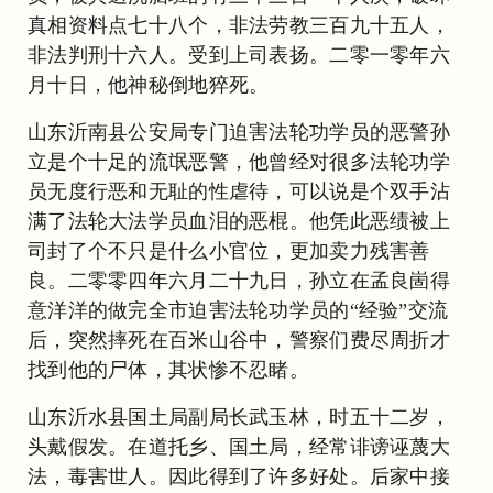
真相资料点七十八个，非法劳教三百九十五人，
非法判刑十六人。受到上司表扬。二零一零年六
月十日，他神秘倒地猝死。
山东沂南县公安局专门迫害法轮功学员的恶警孙
立是个十足的流氓恶警，他曾经对很多法轮功学
员无度行恶和无耻的性虐待，可以说是个双手沾
满了法轮大法学员血泪的恶棍。他凭此恶绩被上
司封了个不只是什么小官位，更加卖力残害善
良。二零零四年六月二十九日，孙立在孟良崮得
意洋洋的做完全市迫害法轮功学员的“经验”交流
后，突然摔死在百米山谷中，警察们费尽周折才
找到他的尸体，其状惨不忍睹。
山东沂水县国土局副局长武玉林，时五十二岁，
头戴假发。在道托乡、国土局，经常诽谤诬蔑大
法，毒害世人。因此得到了许多好处。后家中接