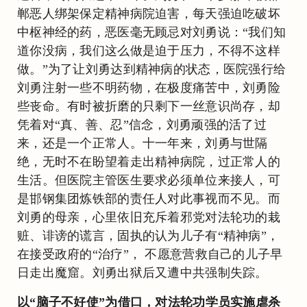
郸恶人绑架保定精神病院迫害，每天强迫吃破坏
中枢神经的药，恶医毫无顾忌对刘勇说：“我们知
道你没病，我们这么做是迫于压力，不得不这样
做。”为了让刘勇达到精神病的状态，医院强行给
刘勇注射一些不明药物，在极度痛苦中，刘勇险
些丧命。有时被折磨的只剩下一丝意识尚存，却
凭着对“真、善、忍”信念，刘勇顽强的活了过
来，还是一个正常人。十一年来，刘勇与世隔
绝，无时不在盼望着走出精神病院，过正常人的
生活。但医院主管医生要求必须单位来接人，可
是邯钢集团炼铁部的责任人对此事视而不见。而
刘勇的母亲，心里依旧充斥着邪党对法轮功的栽
赃、诽谤的谎言，固执的认为儿子有“精神病”，
在接受政府的“治疗”， 不愿意营救自己的儿子早
日走出魔窟。刘勇出狱后又遭中共强制失踪。
以“脑子不好使”为借口，对法轮功学员实施虐杀