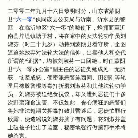
二零零二年九月十六日黎明时分，山东省蒙阴
县“
六一零
”伙同该县公安局与沂南、沂水县的警
匪，在临沂地区“六一零”的唆使下，蜂拥而至沂
南县岸堤镇塘子村，将在家中的女法轮功学员刘
淑芬（时三十九岁）劫持到蒙阴县看守所，企图
逼迫她放弃对法轮大法的信仰，出卖他人和交代
所谓的“证据”，均被刘淑芬一口回绝，时任蒙阴
县“六一零办公室”副主任的恶徒类延成见一无所
获，恼羞成怒，便密派恶警鲍西同、田烈刚等轮
番用橡胶警棍等毒打折磨刘淑芬和其他法轮功学
员，刘淑芬被迫绝食抗议，却又遭到恶徒们十多
次野蛮灌食迫害。不仅如此，丧心病狂的恶警们
将她非法超期关押毒打致其昏迷后，恶徒怕罪行
败露，便造谣说刘淑芬脑子有问题，将刘淑芬盖
上破被子抬出了监室，秘密地强行做脑部手术将
她杀害。