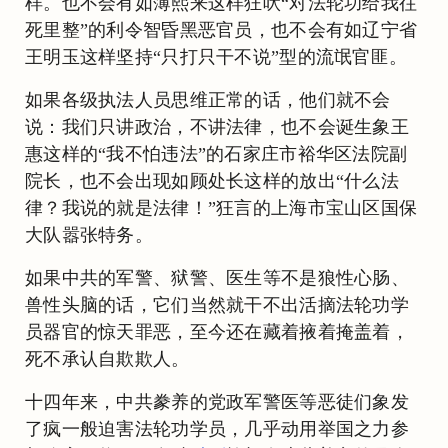
样。也不会有如薄熙来这样狂吠“对法轮功给我往
死里整”的利令智昏黑恶官员，也不会有如辽宁省
王明玉这样坚持“只打只干不说”型的流氓官匪。
如果各级执法人员思维正常的话，他们就不会
说：我们只讲政治，不讲法律，也不会诞生象王
惠这样的“我不怕违法”的石家庄市裕华区法院副
院长，也不会出现如顾处长这样的放出“什么法
律？我说的就是法律！”狂言的上海市宝山区国保
大队嚣张特务。
如果中共的军警、狱警、医生等不是狼性心肠、
兽性头脑的话，它们当然就干不出活摘法轮功学
员器官的惊天罪恶，至今还在藏着掖着掩盖着，
死不承认自欺欺人。
十四年来，中共豢养的党政军警医等恶徒们象发
了疯一般迫害法轮功学员，几乎动用举国之力参