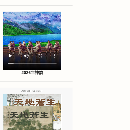
2026年神韵
ADVERTISEMENT