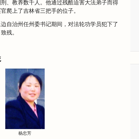
判刑、教养数千人。他通过残酷迫害大法弟子而得
买官爬上了吉林省三把手的位子。
延边自治州任州委书记期间，对法轮功学员犯下了
、致残。
死
杨忠芳