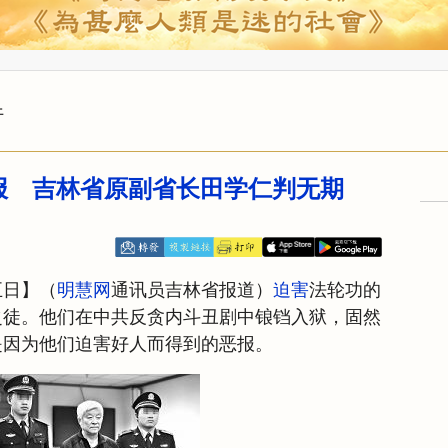
行
报 吉林省原副省长田学仁判无期
五日】（
明慧网
通讯员吉林省报道）
迫害
法轮功的
之徒。他们在中共反贪内斗丑剧中锒铛入狱，固然
是因为他们迫害好人而得到的恶报。