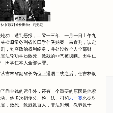
吉林省原副省长田学仁判无期
法轮功，遭到恶报，二零一三年十一月一日上午九
吉林省原常务副省长田学仁受贿案一审宣判，认定
徒刑，剥夺政治权利终身，并处没收个人全部财
迫害法轮功学员致死、致残的罪恶被隐瞒。田学仁
护，田学仁本人全部认罪。
前从吉林省副省长岗位上退居二线之后，任吉林银
除了靠金钱的运作外，还有一个重要的原因是他紧
轮功。他多次指使公、检、法、司和
六一零
恶徒对
迫害，致死、致残数百人，非法判刑、教养数千