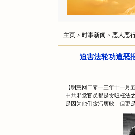
主页
>
时事新闻
>
恶人恶
迫害法轮功遭恶
【明慧网二零一三年十一月
中共邪党官员都是贪赃枉法
是因为他们贪污腐败，但更