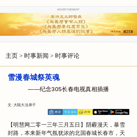
ADVERTISEMENT
主页
>
时事新闻
>
时事评论
雪漫春城祭英魂
——纪念305长春电视真相插播
文: 大陆大法弟子
【明慧网二零一三年三月五日】阴霾漫天，暴雪
封路，本来新年气氛犹浓的北国春城长春市，天