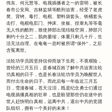
伟东、何元慧等。电视插播者之一的雷明，被长
春市公安局、吉林监狱等酷刑迫害，经受了老虎
凳、背铐、毒打、电棍、塑料袋套头、铁桶套头
击打、电棍电肛门、抻床、坐板、捏睾丸等等毫
无人性的酷刑，致使肺部出现结核空洞，肺部只
剩约十分之二，肌肉萎缩，体重只剩几十斤，生
活无法自理。在奄奄一息时被所谓“保外”，之后
含冤离世。
法轮功学员因坚持信仰而放下生死，不畏艰险，
曾经的三月五日，是春城百姓了解中共迫害法轮
功真相的日子，也是长春法轮功学员为唤醒世人
而付出生命的日子。而此后每一年临近三月五
日，雪漫春城，苍天泣泪，既是纪念勇士们通过
电视插播真相的壮举，也是盼望那些仍在迷中的
世人赶快明白真相，远离中共，退出中共的党团
队组织，拥有一个美好的未来！