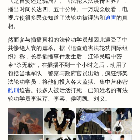
《是自焚还是骗局》、《法轮大法洪传世界》，
播出时间长达四、五十分钟。十万观众收看，电
视片使很多民众知道了法轮功被诬陷和
迫害
的真
相。
然而参与插播真相的法轮功学员却因此遭受了中
共惨绝人寰的虐杀。据《追查迫害法轮功国际组
织》称，长春插播事件发生后，江泽民暗中密
令“杀无赦”，在插播不到一个小时之后，动用了
包括当地军队，警察与政府官员出动，疯狂绑架
法轮功学员，将他们投入各大监狱、集中营秘密
酷刑
迫害。很多人被活活打死，已知姓名的有法
轮功学员李淑芹、李容、侯明凯、刘义。