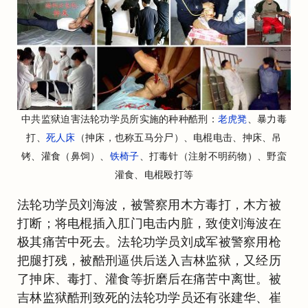
中共监狱迫害法轮功学员所实施的种种酷刑：
老虎凳
、暴力毒
打、
死人床
（抻床，也称五马分尸）、电棍电击、抻床、吊
铐、灌食（鼻饲）、
铁椅子
、打毒针（注射不明药物）、野蛮
灌食、电棍殴打等
法轮功学员刘海波，被警察用木方毒打，木方被
打断；将电棍插入肛门电击内脏，致使刘海波在
极其痛苦中死去。法轮功学员刘成军被警察用枪
把腿打残，被酷刑逼供后送入吉林监狱，又经历
了抻床、毒打、灌食等折磨后在痛苦中离世。被
吉林监狱酷刑致死的法轮功学员还有张建华、崔