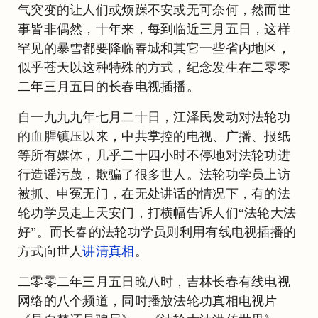
气突变的让人们或烦躁不安或无可奈何，然而世
事皆非偶然，十年来，每到临近三月五日，这样
罕见的暴雪都要降临春城和其它一些省内地区，
似乎苍天以这种特殊的方式，纪念发生在二零零
二年三月五日的长春电视插播。
自一九九九年七月二十日，江泽民发动对法轮功
的血腥镇压以来，中共掌控的电视、广播、报纸
等所有媒体，几乎二十四小时不停地对法轮功进
行造谣污蔑，欺骗了很多世人。法轮功学员上访
被抓、申冤无门，在无处讲话的情况下，有的法
轮功学员走上天安门，打横幅告诉人们“法轮大法
好”。而长春的法轮功学员则利用有线电视插播的
方式向世人
讲清真相
。
二零零二年三月五日晚八时，吉林长春有线电视
网络的八个频道，同时播放法轮功真相电视片