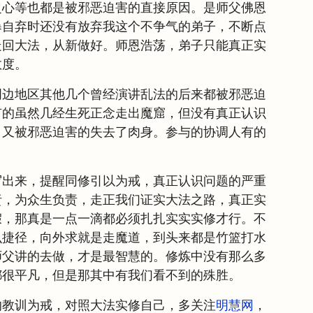
之心等也都是被邪恶迫害的直接原因。是师父佛恩
暴自弃时还没有放弃我这个不争气的弟子，不断点
走回大法，从新做好。师恩浩荡，弟子只能真正实
救度。
周边地区其他几个曾经演讲乱法的后来都被邪恶迫
有的虽然几经生死正念走出魔窟，但没有真正认识
，又被邪恶迫害的失去了肉身。参与的协调人有的
写出来，提醒同修引以为戒，真正认识问题的严重
责，为众生负责，走正我们证实大法之路，真正实
假，那真是一点一滴都必须扎扎实实实修才行。不
么捷径，向外求就是走魔道，到头来都是竹篮打水
师父讲的去做，才是最智慧的。修炼中没有那么多
都很平凡，但是那其中有我们看不到的殊胜。
的教训为戒，对照大法实修自己，多关注
明慧网
，