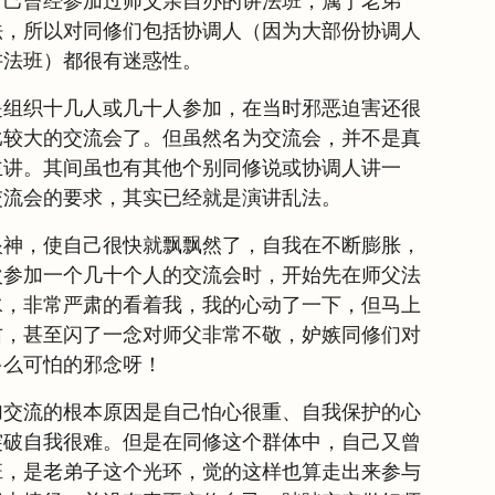
自己曾经参加过师父亲自办的讲法班，属于老弟
法，所以对同修们包括协调人（因为大部份协调人
讲法班）都很有迷惑性。
是组织十几人或几十人参加，在当时邪恶迫害还很
比较大的交流会了。但虽然名为交流会，并不是真
主讲。其间虽也有其他个别同修说或协调人讲一
交流会的要求，其实已经就是演讲乱法。
眼神，使自己很快就飘飘然了，自我在不断膨胀，
次参加一个几十个人的交流会时，开始先在师父法
水，非常严肃的看着我，我的心动了一下，但马上
右，甚至闪了一念对师父非常不敬，妒嫉同修们对
多么可怕的邪念呀！
加交流的根本原因是自己怕心很重、自我保护的心
突破自我很难。但是在同修这个群体中，自己又曾
班，是老弟子这个光环，觉的这样也算走出来参与