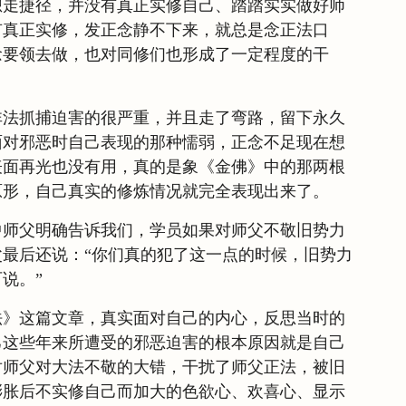
想走捷径，并没有真正实修自己、踏踏实实做好师
有真正实修，发正念静不下来，就总是念正法口
念要领去做，也对同修们也形成了一定程度的干
非法抓捕迫害的很严重，并且走了弯路，留下永久
面对邪恶时自己表现的那种懦弱，正念不足现在想
表面再光也没有用，真的是象《金佛》中的那两根
原形，自己真实的修炼情况就完全表现出来了。
中师父明确告诉我们，学员如果对师父不敬旧势力
最后还说：“你们真的犯了这一点的时候，旧势力
说。”
法》这篇文章，真实面对自己的内心，反思当时的
己这些年来所遭受的邪恶迫害的根本原因就是自己
对师父对大法不敬的大错，干扰了师父正法，被旧
膨胀后不实修自己而加大的色欲心、欢喜心、显示