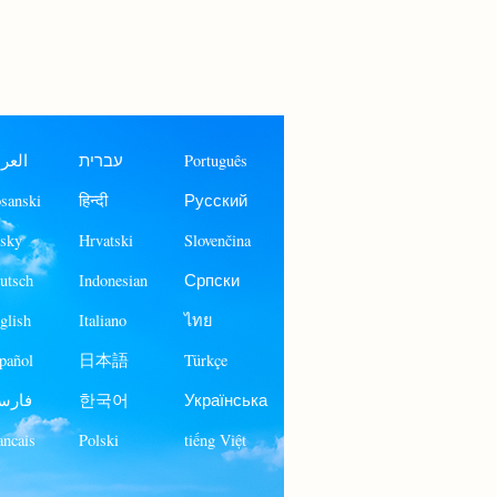
العرب
עברית
Português
sanski
हिन्दी
Русский
sky
Hrvatski
Slovenčina
utsch
Indonesian
Српски
glish
Italiano
ไทย
pañol
日本語
Türkçe
فارس
한국어
Українська
ancais
Polski
tiếng Việt