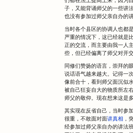
们都在法上提高上来，因为
子，又能背诵师父的一些讲
也没有参加过师父亲自办的
当时各个县区的协调人也都
严重的情况下，这已经就是
正的交流，而主要由我一人
些，但已经偏离了师父对开
同修们赞扬的语言，崇拜的
说话语气越来越大。记得一
像前合十，看到师父面沉似
被自己狂妄自大的物质所左
师父的敬仰。现在想来这是
其实现在反省自己，当时参
很重，不敢面对面
讲真相
，
经参加过师父亲自办的讲法