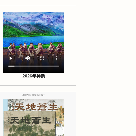
2026年神韵
ADVERTISEMENT