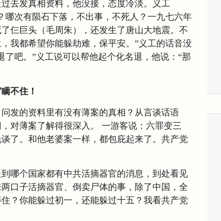
走过去发真相资料，他没接，态度冷淡。义工
？哪次有陨石下落，不出事，不死人？一九七六年
死了仨巨头（毛周朱），还发生了唐山大地震。不
，我都希望你能躲劫难，保平安。”义工的话音没
退了吧。”义工说可以帮他起个化名退，他说：“那
官瞒不住！
，问发的资料里有没有薄案的真相？从言谈话语
，对薄案了解得很深入。 一游客说：六罪变三
免谈了。和他老婆案一样，都包庇起来了。共产党
走到哪个国家都有中共活摘器官的消息，到处看见
来两口子活摘器官、倒卖尸体的事，除了中国，全
得住？你能躲过初一，还能躲过十五？我看共产党