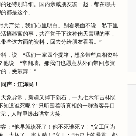
问的还特别详细。国内亲戚朋友凑一起，都在聊共
聊的都是这个。
对共产党，我们心里明白。别看表面不说，私下里
论活摘器官的事，共产党干下这种伤天害理的事，
带些这方面的资料，回去分给朋友看看。”
料，说：“我们一家四个提箱，想多带些真相资料
？他说：“常翻墙。那我们也愿意从外面带回点资
的，受鼓舞！”
口同声：江泽民！
，天象异常，新疆又掉下陨石，一九七六年吉林陨
不知道谁死呢？”只听围着听真相的一群游客异口
说完，人群里爆出哄堂大笑。
客：“他早就该死了！他不死谁死？！”义工问为
嘛，太坏了，害人精！”义工：“历史上的暴君，都