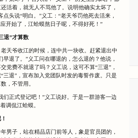
江还活着，就无人不骂他了。说明他确实太坏了，
客点头说“明白。”义工：“老天爷罚他死去活来，
报应开始了，江蛤蟆熬日子呢，不得好死！”
三退”才算数
，老天爷收江的时候，连中共一块收。赶紧退出中
们早退了。”义工问在哪退的，怎么退的？他说，
交党费不就退了吗？义工说，这可不算“三退”，
“三退”，宣布加入党团队时发的毒誓作废。只是
算数，不管用。
我们正式登记吧！”义工说好。于是一群游客一边
接着调侃江蛤蟆。
吧！
中年男子，站在精品店门前等人，象是官员团的，