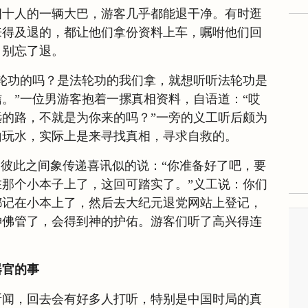
四十人的一辆大巴，游客几乎都能退干净。有时逛
来得及退的，都让他们拿份资料上车，嘱咐他们回
，别忘了退。
轮功的吗？是法轮功的我们拿，就想听听法轮功是
。”一位男游客抱着一摞真相资料，自语道：“哎
的路，不就是为你来的吗？”一旁的义工听后颇为
山玩水，实际上是来寻找真相，寻求自救的。
，彼此之间象传递喜讯似的说：“你准备好了吧，要
那个小本子上了，这回可踏实了。”义工说：你们
都记在小本上了，然后去大纪元退党网站上登记，
神佛管了，会得到神的护佑。游客们听了高兴得连
器官的事
所闻，回去会有好多人打听，特别是中国时局的真