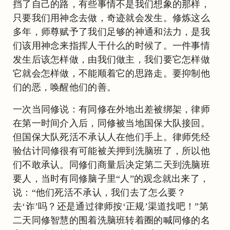
挡了自己的路，有些事情不是我们想象的那样，
只要我们用神念去做，奇迹就会发生。修炼这么
多年，师尊赋予了我们足够的神通和法力，是我
们该用神念来指挥人干什么的时候了。一件事情
发生后该怎样做，由我们做主，我们要它怎样做
它就会怎样做，不能顺着它的思路走。要抑制他
们的恶，唤醒他们的善。
一次当同修说：有同修在外地出差被绑架，律师
在第一时间介入后，同修被当地国保大队接回。
但国保大队死活不承认人在他们手上。律师凭经
验估计同修很有可能被关押到洗脑班了，所以他
们不敢承认。同修们商量后决定第二天到洗脑班
要人，当时有同修脑子里“人”的观念就出来了，
说：“他们死活不承认，我们去了怎么要？
去‘诈’吗？还是通过律师按‘正规’渠道找吧！”第
二天同修智慧的围着洗脑班转着圈的喊同修的名