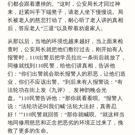
们都会跟着遭殃的。”这时，公安局长才回过神
来，赶紧叫手下端凳子，请老人坐下慢慢说。局
长被老人的慈悲打动了，耐心听了老人讲的真相
后，答应老人“三退”以及帮着劝退家人。
从那以后，当地的环境也越来越好，当上面来检
查时，公安局长就把他们敷衍过去，刚开始有人
报警时，110出警后把学员拉出一条街后就放了，
同修就找到110民警，给他们讲真相，告诉他
们：“你们出警就会助长报警人的邪恶，让他们造
业，你们不应该出警。”到后来有人报警说：“有
法轮功在街上发《九评》、发神韵晚会光
盘。”110民警告诉他：“那你就看看呗。”报警人
说：“法轮功还叫我们喊‘法轮大法好，真善忍
好！’”110民警就回答：“那你就喊呗。”就这样当
地同修用慈悲和正念把恶劣的环境正过来了，挽
救了更多的生命。