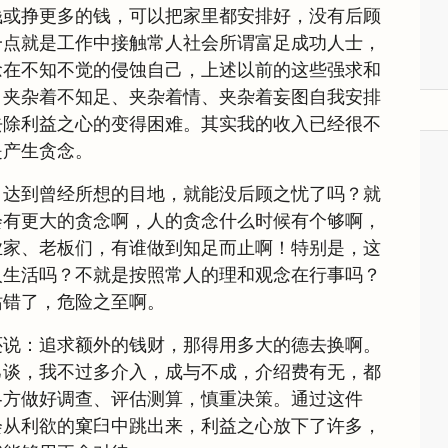
钱或挣更多的钱，可以把家里都安排好，没有后顾
一点就是工作中接触常人社会所谓富足成功人士，
念在不知不觉的侵蚀自己，上述以前的这些强求和
，夹杂着不知足、夹杂着情、夹杂着妄图自我安排
去除利益之心的变得困难。其实我的收入已经很不
是产生贪念。
，达到曾经所想的目地，就能没后顾之忧了吗？就
会有更大的贪念啊，人的贪念什么时候有个够啊，
业家、老板们，有谁做到知足而止啊！特别是，这
人生活吗？不就是按照常人的理和观念在行事吗？
站错了，危险之至啊。
还说：追求额外的钱财，那得用多大的德去换啊。
己谈，我不过多介入，成与不成，介绍费有无，都
各方做好调查、评估测算，慎重决策。通过这件
会从利欲的窠臼中跳出来，利益之心放下了许多，