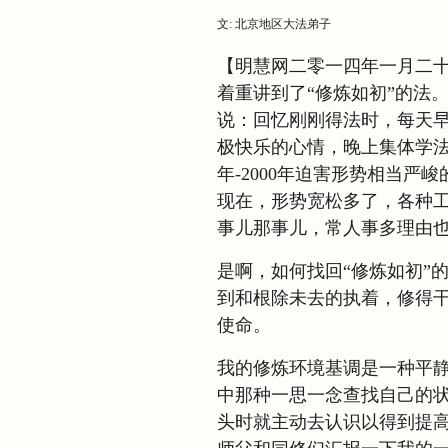
文: 北京地区大法弟子
【明慧网二零一四年一月二
着重讲到了“修炼如初”的法
说：回忆刚刚得法时，每天
极快乐的心情，晚上集体学法
年-2000年迫害形势相当
现在，形势宽松多了，各种
事儿那事儿，常人事多理由
是啊，如何找回“修炼如初”
到和根除未去的执着，修得
使命。
我的修炼环境基调是一种平
中那种一思一念查找自己的
头时就主动去认识以得到提