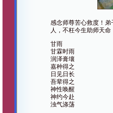
感念师尊苦心救度！弟
人，不枉今生助师天命
甘雨
甘霖时雨
润泽膏壤
嘉种得之
日见日长
吾辈得之
神性唤醒
神约今赴
浊气涤荡