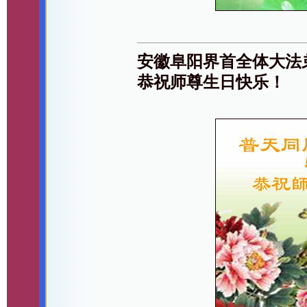
安徽阜阳界首全体大法弟
恭祝师尊生日快乐！