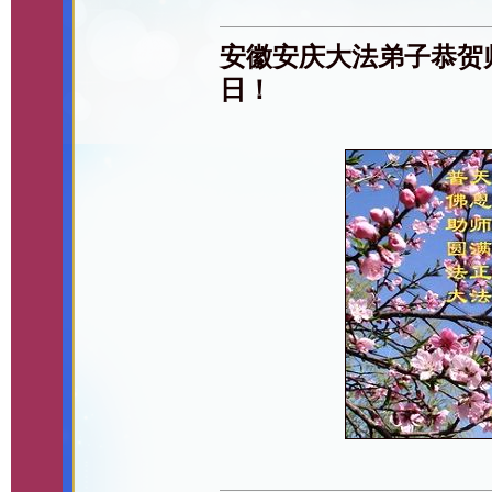
安徽安庆大法弟子恭贺
日！