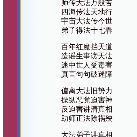
师传大法万般苦
四海传法天地行
宇宙大法传今世
弟子得法十七春
百年红魔挡天道
造谣生事谤天法
迷中世人受毒害
真言句句破迷障
偏离大法旧势力
操纵恶党迫害神
反迫害讲清真相
助师正法除祸殃
大法弟子讲真相