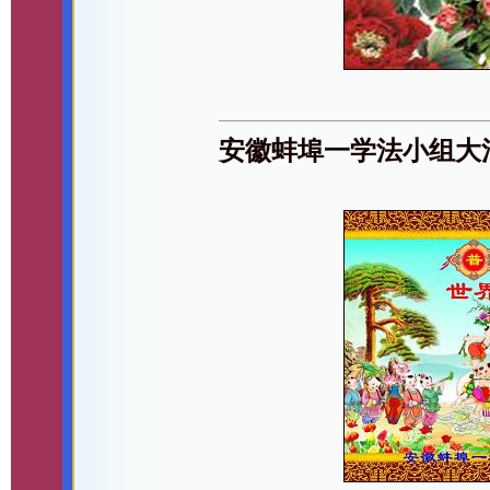
安徽蚌埠一学法小组大