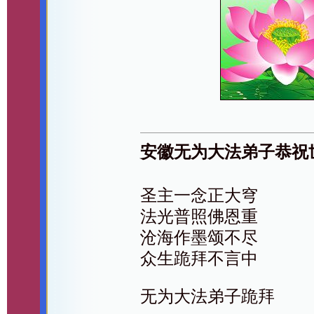
安徽无为大法弟子恭祝
圣主一念正大穹
法光普照佛恩重
沧海作墨颂不尽
众生跪拜不言中
无为大法弟子跪拜