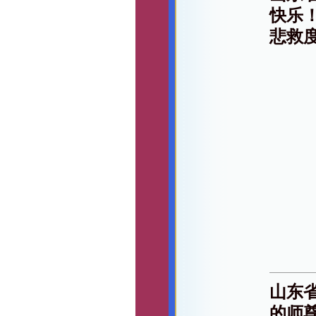
快乐
悲救
山东
的师