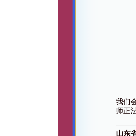
我们
师正
山东