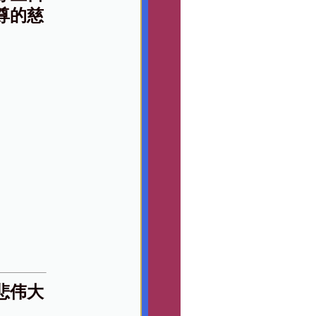
尊的慈
悲伟大