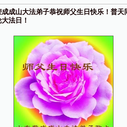
荣成成山大法弟子恭祝师父生日快乐！普天
轮大法日！