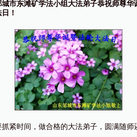
邹城市东滩矿学法小组大法弟子恭祝师尊华
法日！
要抓紧时间，做合格的大法弟子，圆满随师