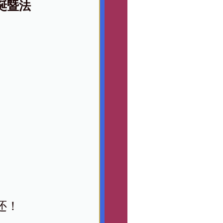
诞暨法
还！