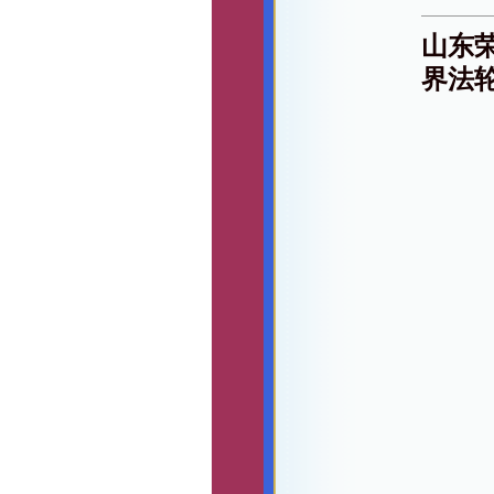
山东
界法