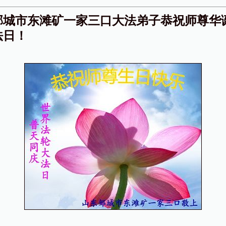
邹城市东滩矿一家三口大法弟子恭祝师尊华
法日！