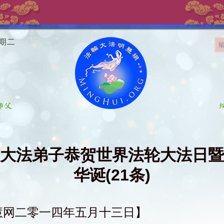
星期二
大法弟子恭贺世界法轮大法日暨
华诞(21条)
慧网二零一四年五月十三日】