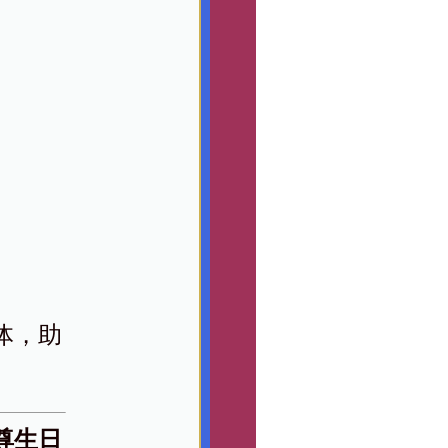
体，助
尊生日