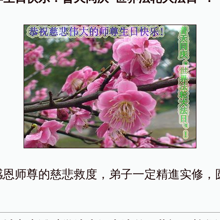
感恩师尊的慈悲救度，弟子一定精進实修，
。