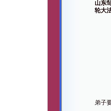
山东
轮大
弟子