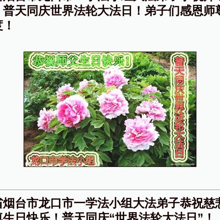
！普天同庆世界法轮大法日！弟子们感恩师
度！
省烟台市龙口市一学法小组大法弟子恭祝慈
尊生日快乐！普天同庆“世界法轮大法日”！