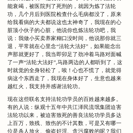
能衰竭，被医院判了死刑的，就因为炼了法轮
功，几个月后到医院检查什么毛病都没了，原来
给我看病的大夫都说这也太神奇了，我现在的心
脏顶小伙子的心脏，他说你也炼法轮功吧，我
说：我做小买卖养家糊口没时间，他说那你就三
退，平常就在心里念“法轮大法好”，如果能念出
声那就更好了，我当即卯足了劲冲着马路对面喊
了一声“法轮大法好”,马路两边的人都听到了，这
时就觉的全身轻松了，唉！心也不慌了，就觉得
病这个东西走了，我现在身体好了，生意也越来
越红火，我支持并感谢法轮功。
现在这些联名支持法轮功学员的百姓越来越多。
有的人说：纵观十五年中共江泽民流氓集团迫害
法轮功以来，被迫害致死的善良法轮功学员多达
上百万，致残、致伤的不计其数，可是又有哪一
位是杀人放火、偷盗奸淫、贪污腐败的呢？我们