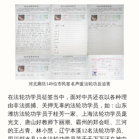
河北廊坊149位市民签名声援法轮功反迫害
在法轮功学员征签当中，面对中共还在以各种理
由非法抓捕、关押无辜的法轮功学员，如：山东
潍坊法轮功学员于桂芳一家、上海法轮功学员庞
光文、唐山好教师卞丽潮、霸州的郑会旺、三河
的王占青、林小慧，辽宁本溪12名法轮功学员、
四川邻水县13名法轮功学员等千千万万还在被中