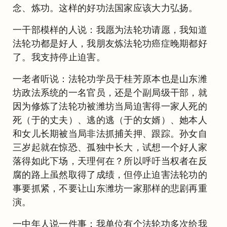
念、炼功。这样的好功法国家应该大力弘扬。
一干部模样的人说：我愿为法轮功请愿，我知道
法轮功都是好人，我朋友炼法轮功癌症晚期都好
了。我支持停止迫害。
一老者听说：法轮功学员于桂芳原本也是山东潍
坊政法系统的一名官员，还是个副局级干部，就
因为修炼了法轮功被潍坊当局迫害得一家人死的
死（于的丈夫）、逃的逃（于的女婿）、她本人
和女儿长期被当局非法抓捕关押、跟踪。孙女自
三岁起就在惊恐、孤独中长大，试想一个好人家
落得如此下场，天理何在？所以呼吁当权者在反
腐的路上虽然取得了成绩，但停止迫害法轮功的
事要抓紧，不要让山东潍坊一家那样的悲剧再重
演。
一中年人说一件事：我单位有个法轮功多次给我