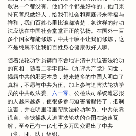
敢说一个都没有。他们个个都是好样的，他们秉
持真善忍做好人，给我们社会和家庭带来幸福与
祥和，我们百姓心里比谁都清楚，象这样的好功
法应该在中国社会堂堂正正的弘扬。在国外一百
多个国家都能修炼，中共干嘛不让我们修炼，这
不是纯属不让我们百姓身心健康做好人嘛。
随着法轮功学员锲而不舍地讲清中共迫害法轮功
的真相，随着二零零四年《九评共产党》问世，
揭露中共的邪恶本质，越来越多的中国人明白了
真相，不愿与中共为伍。加上参与迫害法轮功学
员的中共政法委、
六一零
、公检法司系统遭恶报
的人越来越多，使很多参与迫害者醒悟了，抵制
迫害，并在明里暗里帮助法轮功学员。中共依靠
谎言、金钱操纵人迫害法轮功的企图在急速瓦
解，至今已有一亿七千多万民众退出了中共
（党、团、队）组织。