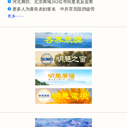
河北廊坊、北京两地262位市民签名反迫害
更多人为善良农妇签名 中共官员阻挡徒劳