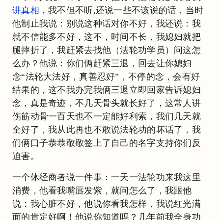
讲真相
，我不但不听,还说一些不该说的话，当时
他制止我说：别说这种话对你不好，我还说：我
就不信能多不好，这不，时间不长，我媳妇就把
腿摔折了，我赶紧去找他（法轮功学员）问这怎
么办？他说：你们俩赶紧三退，回去让你媳妇
念“法轮大法好，真善忍好”，不停的念，会有好
结果的，这不我办完我俩三退立即回家告诉媳妇
念，真是奇迹，不几天骨头就长好了，这常人讲
伤筋动骨一百天也不一定能好利索，我们几天就
全好了，我从此再也不敢说法轮功的坏话了，我
们俩口子恭恭敬敬签上了自己的名字支持你们反
迫害。
一个体经商者说一件事：一天一法轮功来我这里
消费，他看我嘴唇发紫，就问怎么了，我跟他
说：我心脏不好，他说你看我怎样，我说红光满
面的肯定好啊！他说你知道吗？几年前我全身功