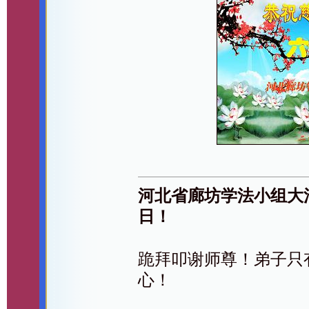
河北省廊坊学法小组大
日！
跪拜叩谢师尊！弟子只
心！