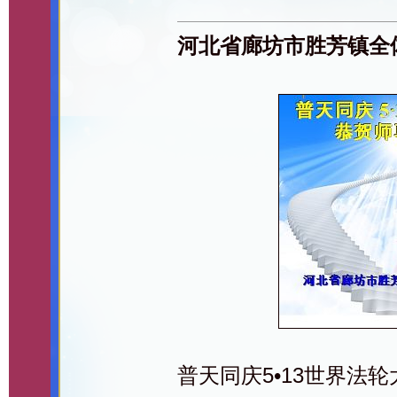
河北省廊坊市胜芳镇全
普天同庆5•13世界法