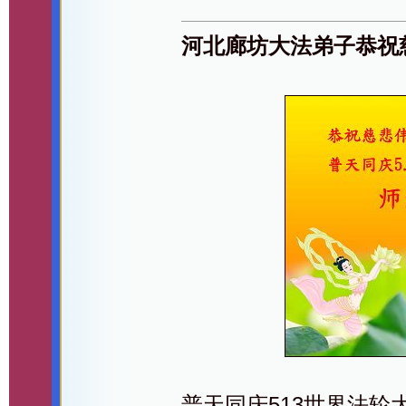
河北廊坊大法弟子恭祝
普天同庆513世界法轮