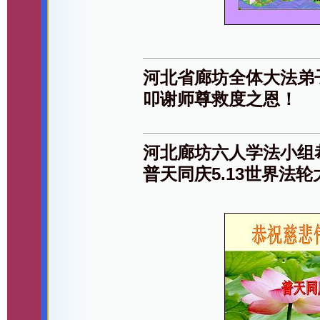
河北省廊坊全体大法弟
叩谢师尊救度之恩！
河北廊坊六人学法小组
普天同庆5.13世界法