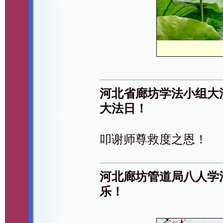
河北省廊坊学法小组大
大法日！
叩谢师尊救度之恩！
河北廊坊管道局八人学
乐！