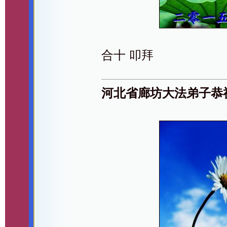
合十 叩拜
河北省廊坊大法弟子恭