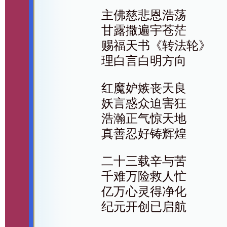
主佛慈悲恩浩荡
甘露撒遍宇苍茫
赐福天书《转法轮》
理白言白明方向
红魔妒嫉丧天良
妖言惑众迫害狂
浩瀚正气惊天地
真善忍好铸辉煌
二十三载辛与苦
千难万险救人忙
亿万心灵得净化
纪元开创已启航