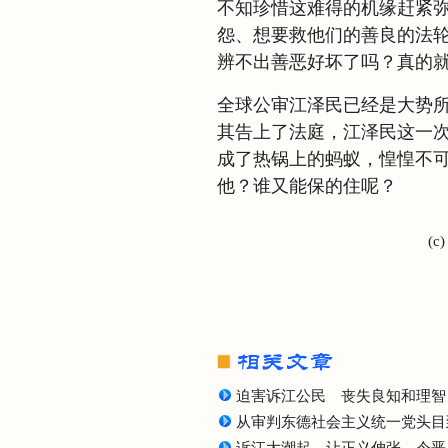
不知珍惜这难得的机缘赶紧
怨、想要救他们的善良的法
辨不出善恶好坏了吗？真的
全球公审江泽民已经是大势
其告上了法庭，江泽民这一
成了热锅上的蚂蚁，惶惶不
他？谁又能保的住呢？
(c
迫害诉江公民 丧失良知和理智
从审判东德社会主义统一党头目