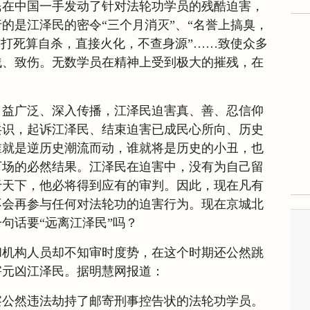
民在中国一手发动了针对法轮功学员的残酷迫害，
的是江泽民的密令“三个月消灭”、“名誉上搞臭，
“打死算自杀，直接火化，不查身源”……致使众多
残、致伤。无数学员在精神上受到极大的摧残，在
日益广泛、深入传播，江泽民迫害真、善、忍信仰
共识，起诉江泽民、结束迫害已成民心所向、历史
谁就是逆历史潮流而动，谁就将是历史的小丑，也
下场的必然结果。江泽民在迫害中，没有为自己留
于天下，他必将得到应有的审判。因此，现在凡有
不会再参与任何对法轮功的迫害行为。现在京城北
句话要“远离江泽民”吗？
和机构人员却不知审时度势，在这个时期还公然跳
害元凶江泽民。据明慧网报道：
察公然违法劫持了邮寄刑事控告状的法轮功学员。