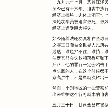
一九九九年七月，恶首江泽
至今已有十六年。迫害中执行
经济上搞垮，肉体上消灭”、
法轮功学员被迫害致死、致
经济上遭受巨大损失。
如今随着法轮功真相在全球
之罪正日渐被全世界人民所
必然，谁也挡不住。谁挡，
注定其只会失败和落得可耻
后路，他的罪行一定会昭告
点头脑的人，在这个时候都
京高层中，不是早就流转出一
然而，个别地区的一些警察
出来维护这个行将就木的迫
五月三十日，甘肃金昌市警