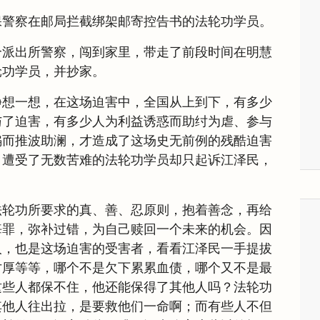
保警察在邮局拦截绑架邮寄控告书的法轮功学员。
个派出所警察，闯到家里，带走了前段时间在明慧
轮功学员，并抄家。
静想一想，在这场迫害中，全国从上到下，有多少
与了迫害，有多少人为利益诱惑而助纣为虐、参与
骗而推波助澜，才造成了这场史无前例的残酷迫害
，遭受了无数苦难的法轮功学员却只起诉江泽民，
法轮功所要求的真、善、忍原则，抱着善念，再给
悔罪，弥补过错，为自己赎回一个未来的机会。因
人，也是这场迫害的受害者，看看江泽民一手提拔
才厚等等，哪个不是欠下累累血债，哪个又不是最
这些人都保不住，他还能保得了其他人吗？法轮功
其他人往出拉，是要救他们一命啊；而有些人不但