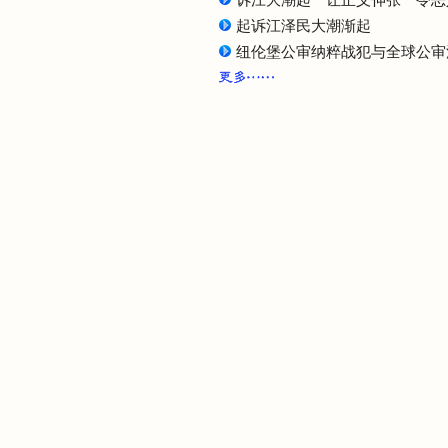
诉江大潮起 让正义伸张 令恶
起诉江泽民大潮渐起
纽伦堡公审纳粹战犯与全球公审