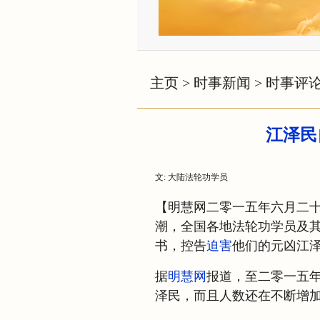
主页
>
时事新闻
>
时事评
江泽民
文: 大陆法轮功学员
【明慧网二零一五年六月二
潮，全国各地法轮功学员及
书，控告
迫害
他们的元凶江
据
明慧网
报道，至二零一五
泽民，而且人数还在不断增