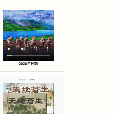
2026年神韵
ADVERTISEMENT