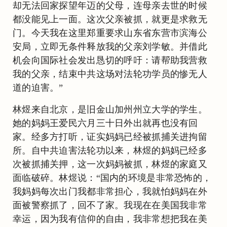
却无法回家探望年迈的父母，连母亲去世的时候
都没能见上一面。这次父亲被抓，就更是求救无
门。今天我在这里郑重要求山东省东营市滨海公
安局，立即无条件释放我的父亲刘学敏。并借此
机会向国际社会发出恳切的呼吁：请帮助我营救
我的父亲，结束中共这场对法轮功学员的惨无人
道的迫害。”
林煜来自北京，是旧金山加州州立大学的学生。
她的妈妈王爱民六月三十日外出就再也没有回
家。经多方打听，证实妈妈已经被抓捕关进拘留
所。自中共迫害法轮功以来，林煜的妈妈已经多
次被抓捕关押，这一次妈妈被抓，林煜的家庭又
面临破碎。林煜说：“国内的环境是非常恐怖的，
我妈妈每次出门我都非常担心，我就怕妈妈在外
面被警察抓了，回不了家。我现在在美国我非常
幸运，因为我有信仰的自由，我非常想把我在美