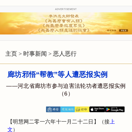
ADVERTISEMENT
主页
>
时事新闻
>
恶人恶行
廊坊邪悟“帮教”等人遭恶报实例
——河北省廊坊市参与迫害法轮功者遭恶报实例
（6）
【明慧网二零一六年十一月二十二日】（接
上
文
）