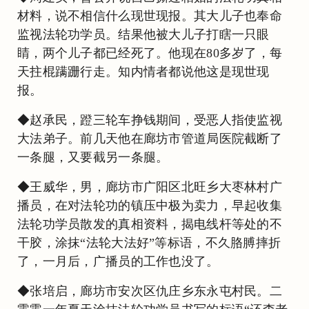
材料，说不相信什么现世现报。其大儿子也奉命
监视法轮功学员。结果他被大儿子打瞎一只眼
睛，两个儿子都已经死了。他现在80多岁了，每
天拄棍蹒跚行走。知内情者都说他这是现世现
报。
◆赵承民，蹬三轮车挣钱期间，受恶人指使监视
大法弟子。前几天他在廊坊市管道局医院截断了
一条腿，又要截另一条腿。
◆王威华，男，廊坊市广阳区北旺乡大枣林村广
播员，在对法轮功的镇压中极为卖力，早起收集
法轮功学员散发的真相资料，揭电线杆等处的不
干胶，涂抹“法轮大法好”等标语，不久胳膊摔折
了，一月后，广播员的工作也没了。
◆张培启，廊坊市安次区仇庄乡东永屯村民。二