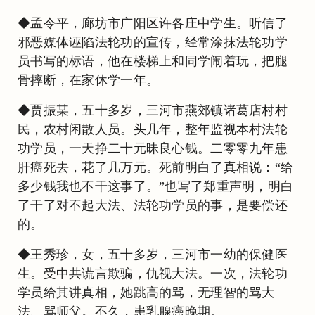
◆孟令平，廊坊市广阳区许各庄中学生。听信了
邪恶媒体诬陷法轮功的宣传，经常涂抹法轮功学
员书写的标语，他在楼梯上和同学闹着玩，把腿
骨摔断，在家休学一年。
◆贾振某，五十多岁，三河市燕郊镇诸葛店村村
民，农村闲散人员。头几年，整年监视本村法轮
功学员，一天挣二十元昧良心钱。二零零九年患
肝癌死去，花了几万元。死前明白了真相说：“给
多少钱我也不干这事了。”也写了郑重声明，明白
了干了对不起大法、法轮功学员的事，是要偿还
的。
◆王秀珍，女，五十多岁，三河市一幼的保健医
生。受中共谎言欺骗，仇视大法。一次，法轮功
学员给其讲真相，她跳高的骂，无理智的骂大
法、骂师父。不久，患乳腺癌晚期。