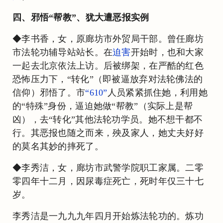
四、邪悟“帮教”、犹大遭恶报实例
◆李书香，女，原廊坊市外贸局干部。曾任廊坊
市法轮功辅导站站长。在
迫害
开始时，也和大家
一起去北京依法上访。后被绑架，在严酷的红色
恐怖压力下，“转化”（即被逼放弃对法轮佛法的
信仰）邪悟了。市
“610”
人员紧紧抓住她，利用她
的“特殊”身份，逼迫她做“帮教”（实际上是帮
凶），去“转化”其他法轮功学员。她不想干都不
行。其恶报也随之而来，殃及家人，她丈夫好好
的莫名其妙的摔死了。
◆李秀洁，女，廊坊市武警学院职工家属。二零
零四年十二月，因尿毒症死亡，死时年仅三十七
岁。
李秀洁是一九九九年四月开始炼法轮功的。炼功