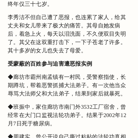
终年仅三十七岁。
李秀洁不但自己遭了恶报，也连累了家人，给其
丈夫和女儿带来了极大的痛苦。其母自她发病
后，着急上火，每天以泪洗面，不久便双目失明
了。其父在这双重打击下，一下子苍老了许多。
其十多岁的女儿也失去了母爱。
受蒙蔽的百姓参与迫害遭恶报实例
◆廊坊市霸州南孟镇有一村民，受警察指使，长
期蹲坑，帮着恶警抓捕大法弟子。有一次他当众
辱骂大法师父和大法弟子，结果到家后就暴死。
◆班振中，家住廊坊市南门外3532工厂宿舍，曾
经常在大门口监视法轮功弟子。结果于2002年12
月7日死于糖尿病。
◆周建实，曾公开说自己撕过粘贴的法轮功真相