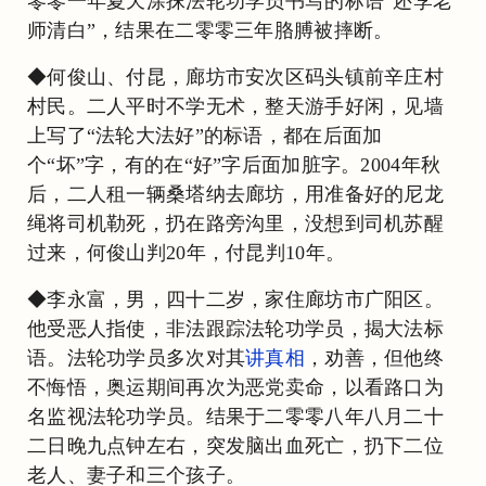
零零一年夏天涂抹法轮功学员书写的标语“还李老
师清白”，结果在二零零三年胳膊被摔断。
◆何俊山、付昆，廊坊市安次区码头镇前辛庄村
村民。二人平时不学无术，整天游手好闲，见墙
上写了“法轮大法好”的标语，都在后面加
个“坏”字，有的在“好”字后面加脏字。2004年秋
后，二人租一辆桑塔纳去廊坊，用准备好的尼龙
绳将司机勒死，扔在路旁沟里，没想到司机苏醒
过来，何俊山判20年，付昆判10年。
◆李永富，男，四十二岁，家住廊坊市广阳区。
他受恶人指使，非法跟踪法轮功学员，揭大法标
语。法轮功学员多次对其
讲真相
，劝善，但他终
不悔悟，奥运期间再次为恶党卖命，以看路口为
名监视法轮功学员。结果于二零零八年八月二十
二日晚九点钟左右，突发脑出血死亡，扔下二位
老人、妻子和三个孩子。