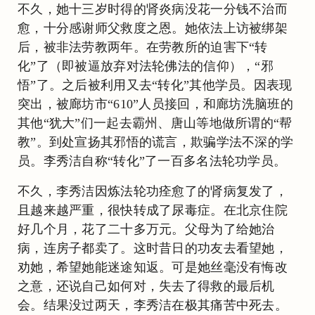
不久，她十三岁时得的肾炎病没花一分钱不治而
愈，十分感谢师父救度之恩。她依法上访被绑架
后，被非法劳教两年。在劳教所的迫害下“转
化”了（即被逼放弃对法轮佛法的信仰），“邪
悟”了。之后被利用又去“转化”其他学员。因表现
突出，被廊坊市“610”人员接回，和廊坊洗脑班的
其他“犹大”们一起去霸州、唐山等地做所谓的“帮
教”。到处宣扬其邪悟的谎言，欺骗学法不深的学
员。李秀洁自称“转化”了一百多名法轮功学员。
不久，李秀洁因炼法轮功痊愈了的肾病复发了，
且越来越严重，很快转成了尿毒症。在北京住院
好几个月，花了二十多万元。父母为了给她治
病，连房子都卖了。这时昔日的功友去看望她，
劝她，希望她能迷途知返。可是她丝毫没有悔改
之意，还说自己如何对，失去了得救的最后机
会。结果没过两天，李秀洁在极其痛苦中死去。