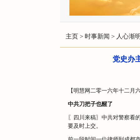
主页
>
时事新闻
>
人心渐
党史办
【明慧网二零一六年十二月
中共刀把子也醒了
〖四川来稿〗中共对警察看
要及时上交。
前一段时间一位律师到成都