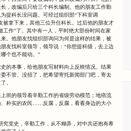
股长，改编后只给三个科长编制。他的朋友工作勤
为提科长没问题。可经过组织部“下科室调
友被拿下来，其他三位升任科长。过后他的朋友才
做工作”了。其中有一人，平时绝大部份时间在家
里来。他朋友找组织部询问为何是这样的结果，被
朋友找科室领导，领导说：“你想提科级，去上边
哪个也不能动。”
党史的本事，给他朋友写材料向上反映情况。结果
检委不管。没招了，把希望寄托新闻部门吧，寄去
文了。
来上班的领导着辛勤工作的省级劳动模范；地痞流
勤、朴实的农民……反腐，反腐，看看身边的大小
研究党史，辛勤工作，从不糊弄，对中共还抱有希