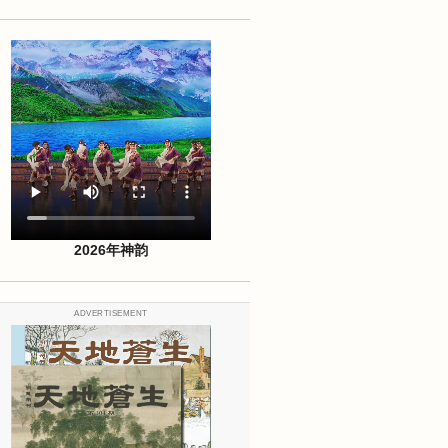
2026年神韵
ADVERTISEMENT