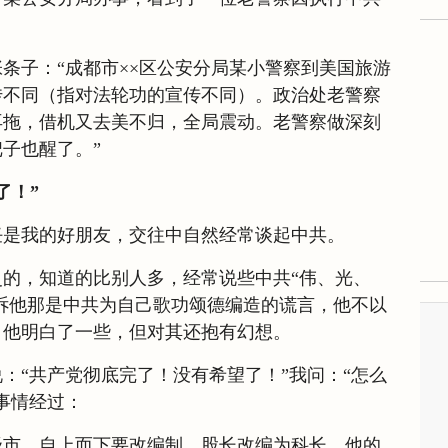
条子：“成都市××区公安分局某小警察到美国旅游
传不同（指对法轮功的宣传不同）。政治处老警察
再拖，借机又去美不归，全局震动。老警察做深刻
子也醒了。”
了！”
任是我的好朋友，交往中自然经常谈起中共。
的，知道的比别人多，经常说些中共“伟、光、
告诉他那是中共为自己歌功颂德编造的谎言，他不以
，他明白了一些，但对其还抱有幻想。
：“共产党彻底完了！没有希望了！”我问：“怎么
事情经过：
级市，自上而下要改编制，股长改编为科长。他的