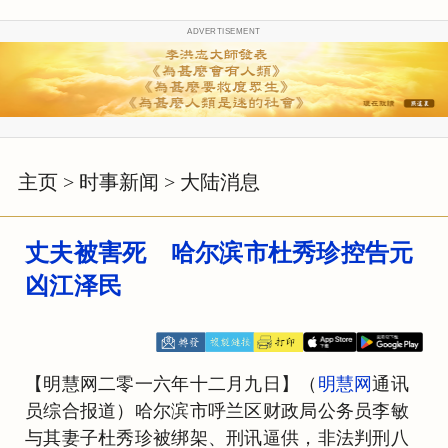
ADVERTISEMENT
主页
>
时事新闻
>
大陆消息
丈夫被害死 哈尔滨市杜秀珍控告元
凶江泽民
【明慧网二零一六年十二月九日】（
明慧网
通讯
员综合报道）哈尔滨市呼兰区财政局公务员李敏
与其妻子杜秀珍被绑架、刑讯逼供，非法判刑八