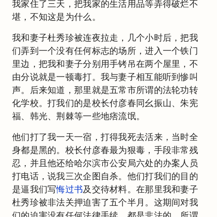
我家住了三天，把我家的生活用品等弄得破烂不
堪，不知这是为什么。
我和妻子杜秀珍被连夜拉走，几个小时后，把我
们弄到一个没有任何标志的场所，进入一个铁门
里边，把我和妻子分别用手铐吊在两个屋里，不
由分说就是一顿毒打。我与妻子相互能听到惨叫
声。后来知道，那里就是五常市所谓的法轮功转
化学校。打我们的是校长付彦春同幺振山、朱宪
福、韩光、荆棘等一些地痞流氓。
他们打了我一天一宿，打得我死去活来，当时全
身都是黑的。校长付彦春最为狠毒，手段非常残
忍，并且他还给哈尔滨市公安局六处的办案人员
打电话，说我三次企图自杀。他们打我们的目的
是逼我们写
悔过书
及交待材料。在那里我和妻子
杜秀珍被非法关押迫害了五个半月。这期间对我
们的迫害没有任何法律手续，都是非法的，所谓