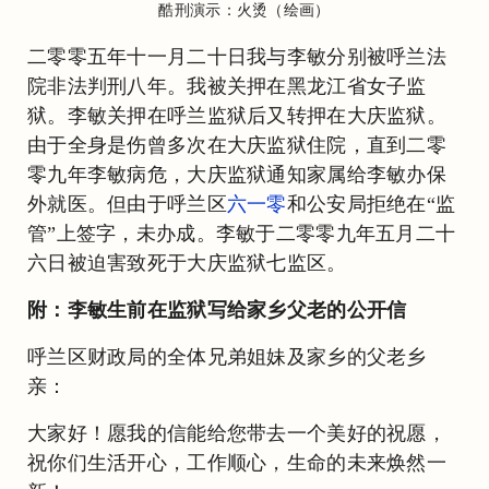
酷刑演示：火烫（绘画）
二零零五年十一月二十日我与李敏分别被呼兰法
院非法判刑八年。我被关押在黑龙江省女子监
狱。李敏关押在呼兰监狱后又转押在大庆监狱。
由于全身是伤曾多次在大庆监狱住院，直到二零
零九年李敏病危，大庆监狱通知家属给李敏办保
外就医。但由于呼兰区
六一零
和公安局拒绝在“监
管”上签字，未办成。李敏于二零零九年五月二十
六日被迫害致死于大庆监狱七监区。
附：李敏生前在监狱写给家乡父老的公开信
呼兰区财政局的全体兄弟姐妹及家乡的父老乡
亲：
大家好！愿我的信能给您带去一个美好的祝愿，
祝你们生活开心，工作顺心，生命的未来焕然一