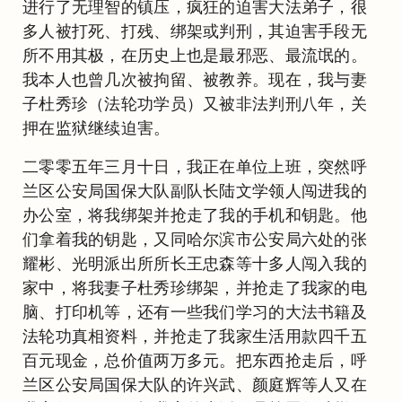
进行了无理智的镇压，疯狂的迫害大法弟子，很
多人被打死、打残、绑架或判刑，其迫害手段无
所不用其极，在历史上也是最邪恶、最流氓的。
我本人也曾几次被拘留、被教养。现在，我与妻
子杜秀珍（法轮功学员）又被非法判刑八年，关
押在监狱继续迫害。
二零零五年三月十日，我正在单位上班，突然呼
兰区公安局国保大队副队长陆文学领人闯进我的
办公室，将我绑架并抢走了我的手机和钥匙。他
们拿着我的钥匙，又同哈尔滨市公安局六处的张
耀彬、光明派出所所长王忠森等十多人闯入我的
家中，将我妻子杜秀珍绑架，并抢走了我家的电
脑、打印机等，还有一些我们学习的大法书籍及
法轮功真相资料，并抢走了我家生活用款四千五
百元现金，总价值两万多元。把东西抢走后，呼
兰区公安局国保大队的许兴武、颜庭辉等人又在