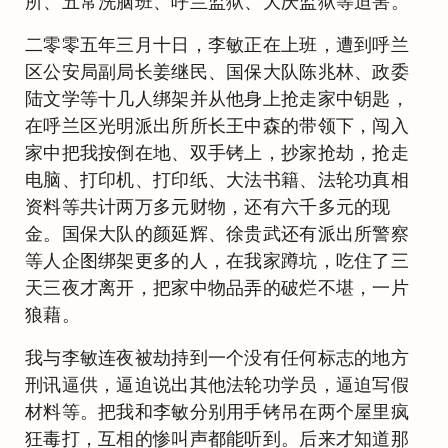
所、五常洗脑班、呼兰监狱、大庆监狱等迫害。
二零零五年三月十日，李敏正在上班，遭到呼兰
区公安局副局长姜继民、国保大队陈兆林、政委
陆文学等十几人绑架并从他身上抢走家中钥匙，
在呼兰区光明派出所所长王中森的带领下，闯入
家中把我按倒在地、双手铐上，抄家抢劫，抢走
电脑、打印机、打印纸、大法书籍、法轮功真相
资料等共计两万多元财物，还有六千多元的现
金。国保大队的颜延辉、徐贵武还有派出所警察
等人企图绑架更多的人，在我家蹲坑，吃住了三
天三夜才离开，把家中物品弄的破烂不堪，一片
狼藉。
我与李敏连夜被劫持到一个没有任何标志的地方
刑讯逼供，逼迫说出其他法轮功学员，逼迫写假
材料等。把我和李敏分别用手铐吊在两个屋里疯
狂毒打，互相的惨叫声都能听到。后来才知道那