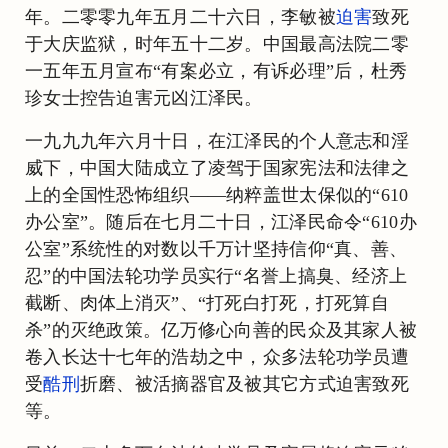
年。二零零九年五月二十六日，李敏被
迫害
致死
于大庆监狱，时年五十二岁。中国最高法院二零
一五年五月宣布“有案必立，有诉必理”后，杜秀
珍女士控告迫害元凶江泽民。
一九九九年六月十日，在江泽民的个人意志和淫
威下，中国大陆成立了凌驾于国家宪法和法律之
上的全国性恐怖组织——纳粹盖世太保似的“610
办公室”。随后在七月二十日，江泽民命令“610办
公室”系统性的对数以千万计坚持信仰“真、善、
忍”的中国法轮功学员实行“名誉上搞臭、经济上
截断、肉体上消灭”、“打死白打死，打死算自
杀”的灭绝政策。亿万修心向善的民众及其家人被
卷入长达十七年的浩劫之中，众多法轮功学员遭
受
酷刑
折磨、被活摘器官及被其它方式迫害致死
等。