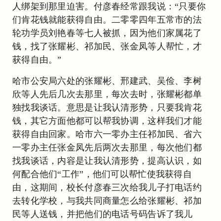
人绑架到那里迫害。付彦春经常跟我说：“只要你
们肯花钱就能获得自由。二零零四年五常市的法
轮功学员刘艳春等七人被抓，因为他们家属花了
钱，找了张耀彬、祁加民、张金凤等人帮忙，才
获得自由。”
哈市公安局六处的张耀彬、邢建武、吴俭、李树
欣等人先后几次去那里，每次去时，张耀彬都单
独找我谈话。意思是让我认清形势，只要我肯花
钱，其它方面他都可以帮我协调，这样我们才能
获得自由回家。哈市六一零办主任祁加民、省六
一零办主任张金凤先后两次去那里，每次他们都
找我谈话，内容是让我认清形势，提高认识，如
何配合他们“工作”，他们可以帮忙使我获得自
由，这期间，校长付彦春三次给我儿子打电话约
去转化学校，与我共同商量怎么给张耀彬、祁加
民等人送钱，并把他们的电话号码告诉了我儿