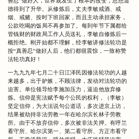
善忍”做好人，世界观发生了根本的改变，思想道
德得到了升华。从修炼后，丈夫李敏戒酒、戒
烟、戒赌、按时下班回家，而且主动承担家务，
公款吃喝的饭局不再参加了。每到年节下属都给
管钱财的财政局工作人员送礼，李敏自修炼后一
概拒绝。刚开始都不理解，经李敏讲修法轮功是
按“真善忍”做好人后，他们都很震惊，一致称赞
法轮功真好！
一九九九年七月二十日江泽民因修法轮功的人越
来越多，出于妒嫉，不顾法律，发动对法轮功的
迫害。单位领导给李施加压力，逼迫他放弃修
炼。信仰是宪法赋予每个公民的权利，（李敏）
坚定信仰，为大法说句公道话，多次进京上访，
结果被劫持非法劳教一年在哈尔滨长林子劳教
所。由于不放弃信仰，多次被非法关押。有呼兰
看守所、哈尔滨第一、第二看守所、方正市看守