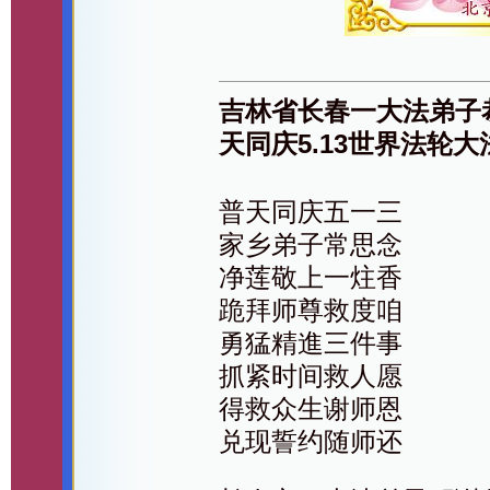
吉林省长春一大法弟子
天同庆5.13世界法轮大
普天同庆五一三
家乡弟子常思念
净莲敬上一炷香
跪拜师尊救度咱
勇猛精進三件事
抓紧时间救人愿
得救众生谢师恩
兑现誓约随师还