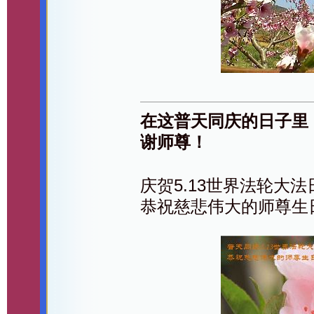
在这普天同庆的日子里
谢师尊！
庆贺5.13世界法轮大
恭祝慈悲伟大的师尊生