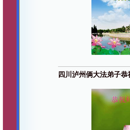
四川泸州俩大法弟子恭