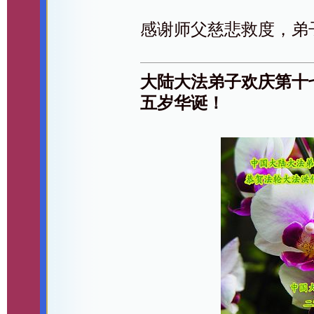
感谢师父慈悲救度，弟
大陆大法弟子欢庆第十
五岁华诞！