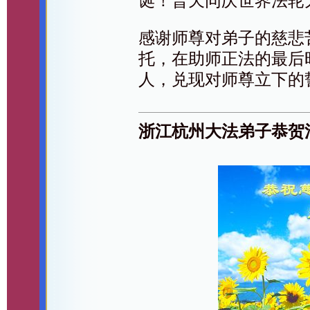
诞！普天同庆世界法轮
感谢师尊对弟子的慈悲
托，在助师正法的最后
人，兑现对师尊立下的
浙江杭州大法弟子恭贺