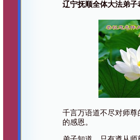
辽宁抚顺全体大法弟子
千言万语道不尽对师尊
的感恩。
弟子知道，只有遵从师