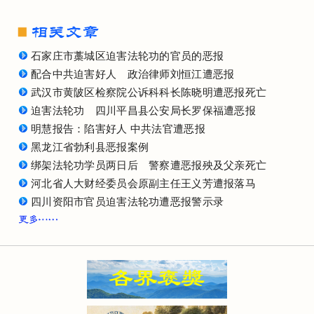
石家庄市藁城区迫害法轮功的官员的恶报
配合中共迫害好人 政治律师刘恒江遭恶报
武汉市黄陂区检察院公诉科科长陈晓明遭恶报死亡
迫害法轮功 四川平昌县公安局长罗保福遭恶报
明慧报告：陷害好人 中共法官遭恶报
黑龙江省勃利县恶报案例
绑架法轮功学员两日后 警察遭恶报殃及父亲死亡
河北省人大财经委员会原副主任王义芳遭报落马
四川资阳市官员迫害法轮功遭恶报警示录