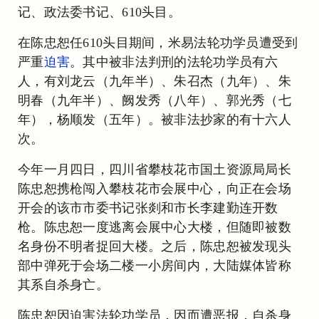
记、政法委书记、610头目。
在陈忠恕任610头目期间，米易法轮功学员遭受到
严重
迫害
。其中被非法判刑的法轮功学员有六
人，有刘龙云（九年半）、朱召杰（九年）、朱
明春（九年半）、阙发秀（八年）、郭光秀（七
年），杨顺发（五年）。被非法抄家的有十六人
次。
今年一月四日，四川省攀枝花市国土资源局局长
陈忠恕携枪闯入攀枝花市会展中心，向正在会场
开会的该市市委书记张剡和市长李建勤连开数
枪。陈忠恕一度逃离会展中心大楼，但随即被数
名身份不明者捉回大楼。之后，陈忠恕被发现头
部中弹死于会场二楼一小房间内，大陆媒体皆称
其系自杀身亡。
陈忠恕因迫害法轮功学员，因而遭恶报，自杀身