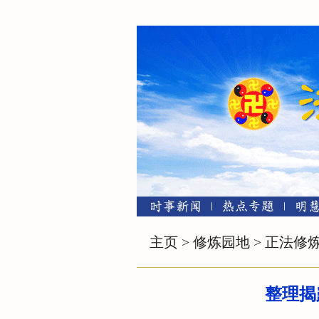
主页
>
修炼园地
>
正法修
整理揭