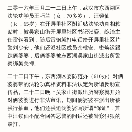
二零一六年三月二十二日上午，武汉市东西湖区
法轮功学员王巧兰（女，70多岁）、汪锁仙
（女，65岁）在开屏里社区附近贴法轮功真相粘
贴时，被吴家山街开屏里社区书记张鎏、综治主
任雷钢看到，随后雷钢就打电话给开屏里社区片
警刘少安，他们还派社区成员余桃安、密焕运跟
踪俩婆婆，后俩婆婆被东西湖吴家山街派出所警
察绑架关押。
二十二日下午，东西湖区委防范办（610办）对俩
婆婆带的法轮功真相资料非法认定为所谓反动宣
传品。二十二日晚上吴家山街派出所警察就开始
对俩婆婆进行非法审讯。期间俩婆婆在派出所被
强行抽血，他们还强迫俩婆婆写所谓“保证”，其
中汪锁仙不配合回答恶警的问话还被警察狠狠的
殴打。