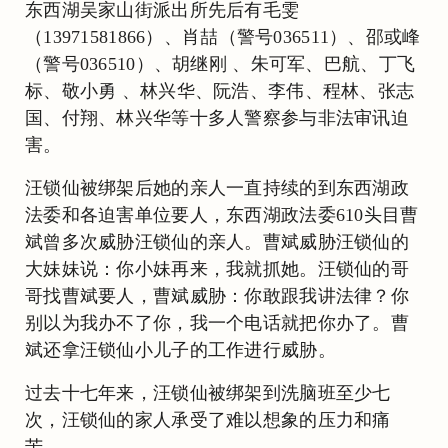
东西湖吴家山街派出所先后有毛雯
（13971581866）、肖喆（警号036511）、邵或峰
（警号036510）、胡继刚 、朱可军、巴航、丁飞
标、敬小勇 、林兴华、阮浩、李伟、程林、张志
国、付翔、林兴华等十多人警察参与非法审讯迫
害。
汪锁仙被绑架后她的亲人一直持续的到东西湖政
法委和各迫害单位要人，东西湖政法委610头目曹
斌曾多次威胁汪锁仙的亲人。曹斌威胁汪锁仙的
大妹妹说：你小妹再来，我就抓她。汪锁仙的哥
哥找曹斌要人，曹斌威胁：你敢跟我讲法律？你
别以为我办不了你，我一个电话就把你办了。曹
斌还拿汪锁仙小儿子的工作进行威胁。
过去十七年来，汪锁仙被绑架到洗脑班至少七
次，汪锁仙的家人承受了难以想象的压力和痛
苦。