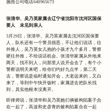
施燕公司电话640965673
张清华、吴乃英家属去辽宁省沈阳市沈河区国保
要人 未见到亲人
3月29日，张清华、吴乃英家属去沈河区国保要
人，队长还有一个警员很恶，不让他们说话，往
外推人，吴乃英女儿抱的小孩才九个多月，警察
硬往外推，不给说话机会。张清华家属从外地来
两天，找不到人，问那里人说开会去了，有个小
警察说明天来吧，给你们约好九点半，第二天
去，警察说是临时通知开会，大老远来的，又白
来了，等到中午快开饭时，家属进去把队长找
到，其实他根本没离开。
听律师说，张清华和吴乃英她们俩被构陷案子合
在一起了，高波和史彦青的被构陷案合在一起