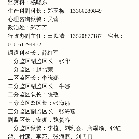
监察科：杨晓东
生产科副科长：郑玉梅 13366280849
心理咨询狱警：吴蕾
政治处：郑芳芳
行政办副主任：田凤清 13520877187 宅电：
010-61294432
调遣科科长：薛红军
一分监区副监区长：张华
一分监区：赵雪荣
二区监区长：李晓娜
二分监区副监区长：牛娜
二分监区队长：陈敬
三分监区监区长：张海那
三分监区副监区长：张海燕
副监区长：安娜，魏贺春
三分监区狱警：李植、刘利会、唐耀瑜、张红
鸽、付莲、李苑、张海燕、刘冉冉