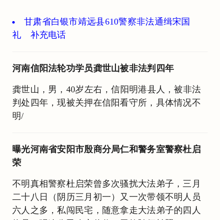
甘肃省白银市靖远县610警察非法通缉宋国
礼 补充电话
河南信阳法轮功学员龚世山被非法判四年
龚世山，男，40岁左右，信阳明港县人，被非法
判处四年，现被关押在信阳看守所，具体情况不
明/
曝光河南省安阳市殷商分局仁和警务室警察杜启
荣
不明真相警察杜启荣曾多次骚扰大法弟子，三月
二十八日（阴历三月初一）又一次带领不明人员
六人之多，私闯民宅，随意拿走大法弟子的四人