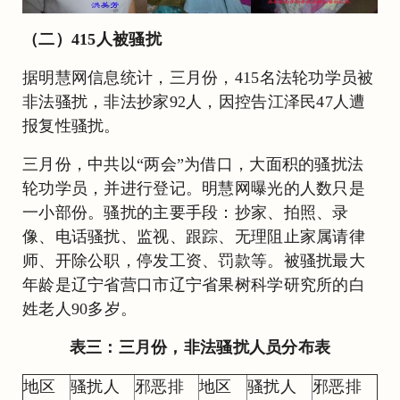
（二）415人被骚扰
据明慧网信息统计，三月份，415名法轮功学员被
非法骚扰，非法抄家92人，因控告江泽民47人遭
报复性骚扰。
三月份，中共以“两会”为借口，大面积的骚扰法
轮功学员，并进行登记。明慧网曝光的人数只是
一小部份。骚扰的主要手段：抄家、拍照、录
像、电话骚扰、监视、跟踪、无理阻止家属请律
师、开除公职，停发工资、罚款等。被骚扰最大
年龄是辽宁省营口市辽宁省果树科学研究所的白
姓老人90多岁。
表三：三月份，非法骚扰人员分布表
地区
骚扰人
邪恶排
地区
骚扰人
邪恶排