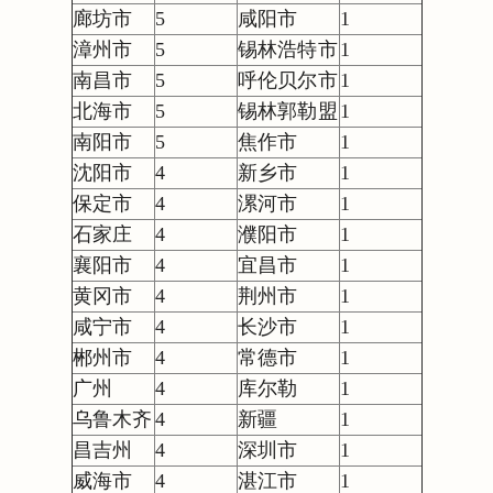
廊坊市
5
咸阳市
1
漳州市
5
锡林浩特市
1
南昌市
5
呼伦贝尔市
1
北海市
5
锡林郭勒盟
1
南阳市
5
焦作市
1
沈阳市
4
新乡市
1
保定市
4
漯河市
1
石家庄
4
濮阳市
1
襄阳市
4
宜昌市
1
黄冈市
4
荆州市
1
咸宁市
4
长沙市
1
郴州市
4
常德市
1
广州
4
库尔勒
1
乌鲁木齐
4
新疆
1
昌吉州
4
深圳市
1
威海市
4
湛江市
1