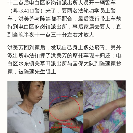
十二点后电白区麻岗镇派出所人员开一辆警车
（粤-K4111警）来了，要两名法轮功学员上警
车，洪美芳与陈莲都不配合，最后强行带上车劫
持到电白区麻岗镇派出所，事后家属去要人，直
到当晚半夜十一点三十分左右才放人。
洪美芳回到家后，发现自己身上多处瘀青。另外
派出所非法扣押了洪美芳的摩托车现未归还；电
白区水东镇关草田派出所与国保大队到陈莲家抄
家，被陈莲先生阻止。