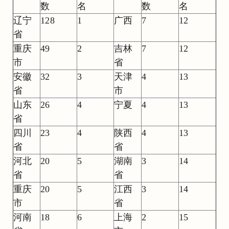
数
名
数
名
辽宁
128
1
广西
7
12
省
重庆
49
2
吉林
7
12
市
省
安徽
32
3
天津
4
13
省
市
山东
26
4
宁夏
4
13
省
四川
23
4
陕西
4
13
省
省
河北
20
5
湖南
3
14
省
省
重庆
20
5
江西
3
14
市
省
河南
18
6
上海
2
15