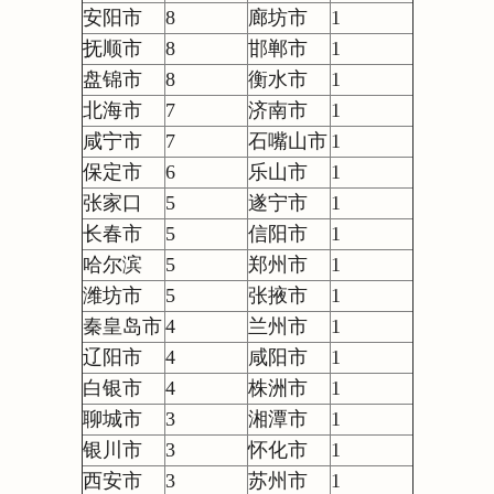
安阳市
8
廊坊市
1
抚顺市
8
邯郸市
1
盘锦市
8
衡水市
1
北海市
7
济南市
1
咸宁市
7
石嘴山市
1
保定市
6
乐山市
1
张家口
5
遂宁市
1
长春市
5
信阳市
1
哈尔滨
5
郑州市
1
潍坊市
5
张掖市
1
秦皇岛市
4
兰州市
1
辽阳市
4
咸阳市
1
白银市
4
株洲市
1
聊城市
3
湘潭市
1
银川市
3
怀化市
1
西安市
3
苏州市
1