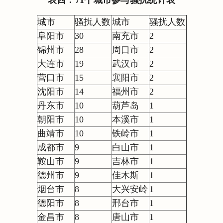
城市
骚扰人数
城市
骚扰人数
阜阳市
30
南充市
2
锦州市
28
周口市
2
大连市
19
武汉市
2
营口市
15
襄阳市
2
沈阳市
14
福州市
2
丹东市
10
葫芦岛
1
朝阳市
10
本溪市
1
曲靖市
10
铁岭市
1
成都市
9
白山市
1
鞍山市
9
吉林市
1
德州市
9
佳木斯
1
烟台市
8
大兴安岭
1
德阳市
8
邢台市
1
金昌市
8
唐山市
1