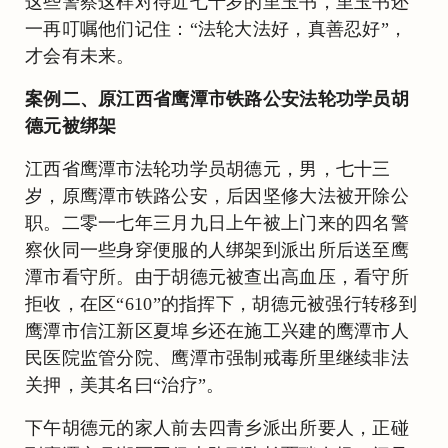
这些警察这样对待近七十岁的里玉书，里玉书还
一再叮嘱他们记住：“法轮大法好，真善忍好”，
才会有未来。
案例二、原江西省鹰潭市铁路公安法轮功学员胡
德元被绑架
江西省鹰潭市法轮功学员胡德元，男，七十三
岁，原鹰潭市铁路公安，后因坚修大法被开除公
职。二零一七年三月九日上午被上门来的四名警
察伙同一些身穿便服的人绑架到派出所后送至鹰
潭市看守所。由于胡德元被查出高血压，看守所
拒收，在区“610”的指挥下，胡德元被强行转移到
鹰潭市信江新区夏埠乡还在施工兴建的鹰潭市人
民医院监管分院、鹰潭市强制戒毒所里继续非法
关押，美其名曰“治疗”。
下午胡德元的家人前去四青乡派出所要人，正碰