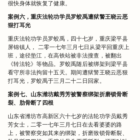
很快身体就恢复了健康。
案例六，重庆法轮功学员罗蛟禹遭狱警王晓云恶
狠打耳光
重庆法轮功学员罗蛟禹，四十七岁，重庆梁平县
屏锦镇人， 二零一七年三月七日从梁平回重庆上
班，途径垫江，在高铁站被非法搜查，被翻出
《转法轮》等物品。罗蛟禹随后被绑架到梁平县
看守所非法拘留十五天。期间遭狱警王晓云恶狠
打耳光，罗蛟禹于三月二十二日回家。
案例七、山东潍坊戴秀芳被警察绑架折磨锁骨断
裂、肋骨断了四根
山东省潍坊市高新区六十七岁的法轮功学员戴秀
芳女士，二零一七年三月七日在去看婆婆的路
上，被警察突如其来的绑架，折磨致锁骨断裂、