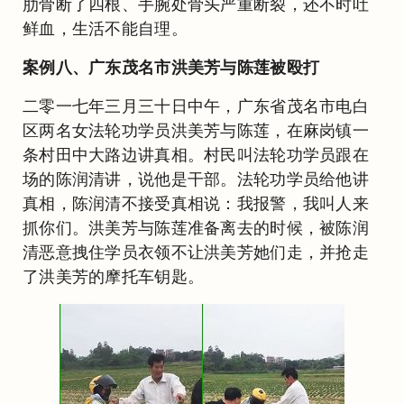
肋骨断了四根、手腕处骨头严重断裂，还不时吐
鲜血，生活不能自理。
案例八、广东茂名市洪美芳与陈莲被殴打
二零一七年三月三十日中午，广东省茂名市电白
区两名女法轮功学员洪美芳与陈莲，在麻岗镇一
条村田中大路边讲真相。村民叫法轮功学员跟在
场的陈润清讲，说他是干部。法轮功学员给他讲
真相，陈润清不接受真相说：我报警，我叫人来
抓你们。洪美芳与陈莲准备离去的时候，被陈润
清恶意拽住学员衣领不让洪美芳她们走，并抢走
了洪美芳的摩托车钥匙。