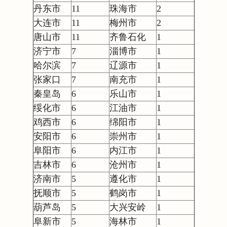
丹东市
11
珠海市
2
大连市
11
梅州市
2
唐山市
11
齐鲁石化
1
济宁市
7
淄博市
1
哈尔滨
7
辽源市
1
张家口
7
南充市
1
秦皇岛
6
乐山市
1
绥化市
6
江油市
1
鸡西市
6
绵阳市
1
安阳市
6
崇州市
1
阜阳市
6
内江市
1
吉林市
6
沧州市
1
济南市
5
遵化市
1
抚顺市
5
鹤岗市
1
葫芦岛
5
大兴安岭
1
阜新市
5
海林市
1