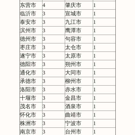
东营市
4
肇庆市
1
临沂市
3
宣城市
1
泰安市
3
九江市
1
滨州市
3
鹰潭市
1
德州市
3
句容市
1
枣庄市
3
太仓市
1
遂宁市
3
太原市
1
德阳市
3
朔州市
1
通化市
3
大同市
1
承德市
3
柳州市
1
洛阳市
3
赤水市
1
十堰市
3
金昌市
1
茂名市
3
酒泉市
1
怀化市
3
曲靖市
1
株洲市
3
宁波市
1
南京市
3
台州市
1