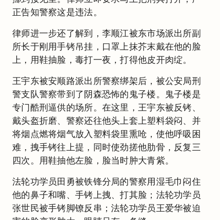
正告知警察这是违法。
律师进一步还了解到，李顺江被东市场派出所副
所长于刚用手铐吊挂，口罩上抹芥末戴在他的脸
上，用鞋抽脸，毒打一夜，打得他皮开肉绽。
王宇东被安顺路派出所警察绑架后，被公安局刑
警支队警察带到了阴森恐怖的鬼子楼。鬼子楼是
专门酷刑逼供的场所。在这里，王宇东被反铐、
戴头盔折磨、警察还往他头上套上塑料袋闷、并
将烟点燃将烟气放入塑料袋里熏呛，使他呼吸困
难，拽手铐往上提，同时使劲搓他肋骨，反复三
四次。用鞋抽他左脸，脸当时肿大青紫。
法轮功学员田勇被铁锋分局的警察用湿毛巾闷住
他的鼻子和嘴、手铐上拽、打其脸；法轮功学员
张世民被手铐脚镣反串；法轮功学员王爱华被迫