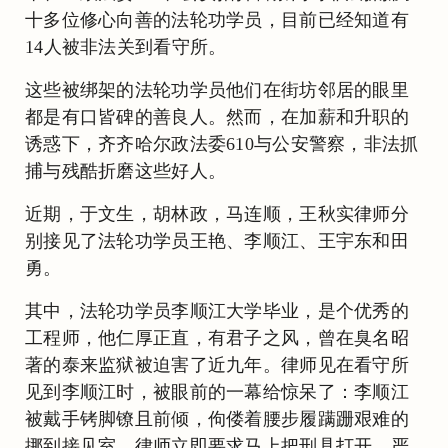
十多位修心向善的法轮功学员，目前已经知道有
14人被非法关到看守所。
这些被绑架的法轮功学员他们在街坊邻居的眼里
都是有口皆碑的善良人。然而，在加薪和升职的
诱惑下，齐齐哈尔政法委610与公安警察，非法抓
捕与残酷折磨这些好人。
近期，于文生，胡林政，马连顺，王秋实律师分
别接见了法轮功学员王艳、李顺江、王宇东和田
勇。
其中，法轮功学员李顺江大学毕业，是个优秀的
工程师，他仁厚正直，有君子之风，曾在臭名昭
著的泰来监狱被迫害了近九年。律师见在看守所
见到李顺江时，被眼前的一幕给惊呆了：李顺江
被戴手铐脚镣且前倾，佝偻着腰步履蹒跚艰难的
挪到接见室。律师立即要求马上把刑具打开，严