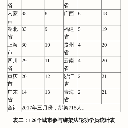
省
省
内蒙
35
8
广西
6
18
古
湖北
33
9
福建
5
19
省
省
上海
30
10
贵州
4
20
市
省
四川
29
11
云南
4
20
省
省
重庆
20
12
浙江
2
21
市
省
广东
14
13
青海
2
21
省
省
合计
2017年三月份，绑架715人。
表二：126个城市参与绑架法轮功学员统计表