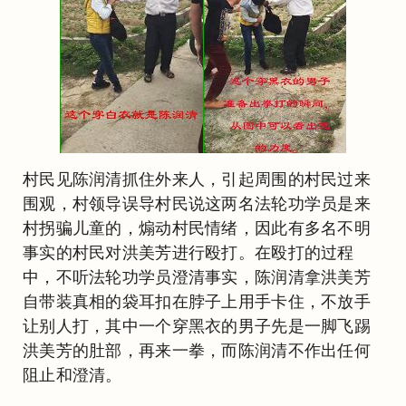
村民见陈润清抓住外来人，引起周围的村民过来
围观，村领导误导村民说这两名法轮功学员是来
村拐骗儿童的，煽动村民情绪，因此有多名不明
事实的村民对洪美芳进行殴打。在殴打的过程
中，不听法轮功学员澄清事实，陈润清拿洪美芳
自带装真相的袋耳扣在脖子上用手卡住，不放手
让别人打，其中一个穿黑衣的男子先是一脚飞踢
洪美芳的肚部，再来一拳，而陈润清不作出任何
阻止和澄清。