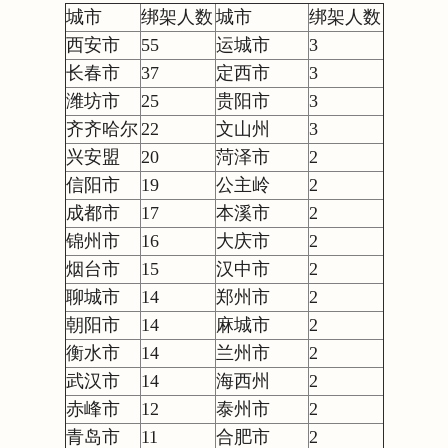
城市
绑架人数
城市
绑架人数
西安市
55
运城市
3
长春市
37
定西市
3
潍坊市
25
贵阳市
3
齐齐哈尔
22
文山州
3
兴安盟
20
菏泽市
2
信阳市
19
公主岭
2
成都市
17
本溪市
2
锦州市
16
大庆市
2
烟台市
15
汉中市
2
聊城市
14
郑州市
2
朝阳市
14
麻城市
2
衡水市
14
兰州市
2
武汉市
14
海西州
2
赤峰市
12
泰州市
2
青岛市
11
合肥市
2