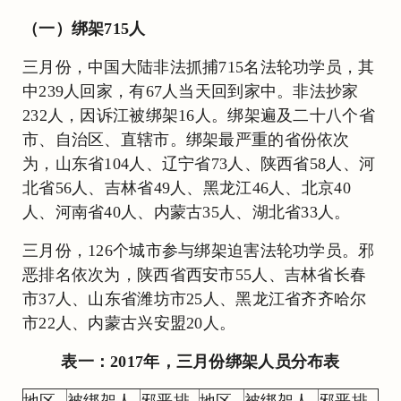
（一）绑架715人
三月份，中国大陆非法抓捕715名法轮功学员，其
中239人回家，有67人当天回到家中。非法抄家
232人，因诉江被绑架16人。绑架遍及二十八个省
市、自治区、直辖市。绑架最严重的省份依次
为，山东省104人、辽宁省73人、陕西省58人、河
北省56人、吉林省49人、黑龙江46人、北京40
人、河南省40人、内蒙古35人、湖北省33人。
三月份，126个城市参与绑架迫害法轮功学员。邪
恶排名依次为，陕西省西安市55人、吉林省长春
市37人、山东省潍坊市25人、黑龙江省齐齐哈尔
市22人、内蒙古兴安盟20人。
表一：2017年，三月份绑架人员分布表
地区
被绑架人
邪恶排
地区
被绑架人
邪恶排