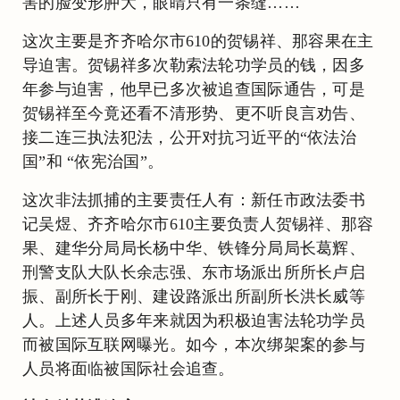
害的脸变形肿大，眼睛只有一条缝……
这次主要是齐齐哈尔市610的贺锡祥、那容果在主
导迫害。贺锡祥多次勒索法轮功学员的钱，因多
年参与迫害，他早已多次被追查国际通告，可是
贺锡祥至今竟还看不清形势、更不听良言劝告、
接二连三执法犯法，公开对抗习近平的“依法治
国”和 “依宪治国”。
这次非法抓捕的主要责任人有：新任市政法委书
记吴煜、齐齐哈尔市610主要负责人贺锡祥、那容
果、建华分局局长杨中华、铁锋分局局长葛辉、
刑警支队大队长余志强、东市场派出所所长卢启
振、副所长于刚、建设路派出所副所长洪长威等
人。上述人员多年来就因为积极迫害法轮功学员
而被国际互联网曝光。如今，本次绑架案的参与
人员将面临被国际社会追查。