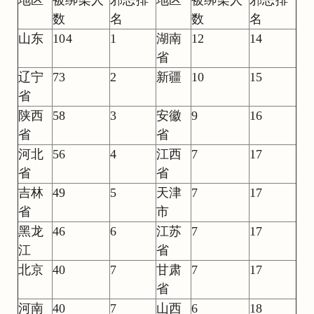
数
名
数
名
山东
104
1
湖南
12
14
省
辽宁
73
2
新疆
10
15
省
陕西
58
3
安徽
9
16
省
省
河北
56
4
江西
7
17
省
省
吉林
49
5
天津
7
17
省
市
黑龙
46
6
江苏
7
17
江
省
北京
40
7
甘肃
7
17
省
河南
40
7
山西
6
18