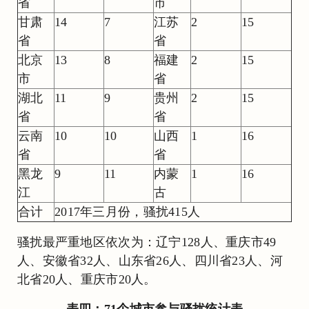
省
市
甘肃
14
7
江苏
2
15
省
省
北京
13
8
福建
2
15
市
省
湖北
11
9
贵州
2
15
省
省
云南
10
10
山西
1
16
省
省
黑龙
9
11
内蒙
1
16
江
古
合计
2017年三月份，骚扰415人
骚扰最严重地区依次为：辽宁128人、重庆市49
人、安徽省32人、山东省26人、四川省23人、河
北省20人、重庆市20人。
表四：71个城市参与骚扰统计表