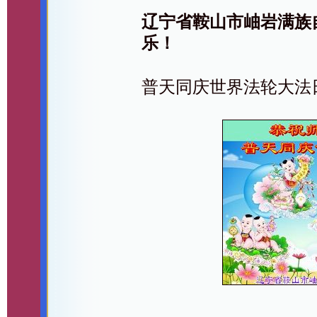
辽宁省鞍山市岫岩满族
乐！
普天同庆世界法轮大法