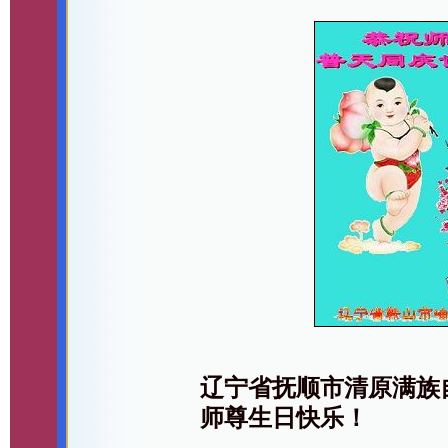
辽宁省抚顺市清原满族
师尊生日快乐！