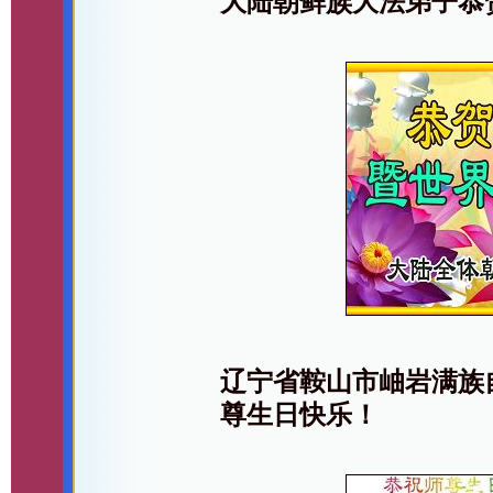
大陆朝鲜族大法弟子恭
辽宁省鞍山市岫岩满族
尊生日快乐！