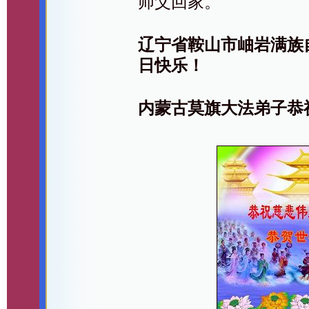
师父回家。
辽宁省鞍山市岫岩满族
日快乐！
内蒙古莫旗大法弟子恭