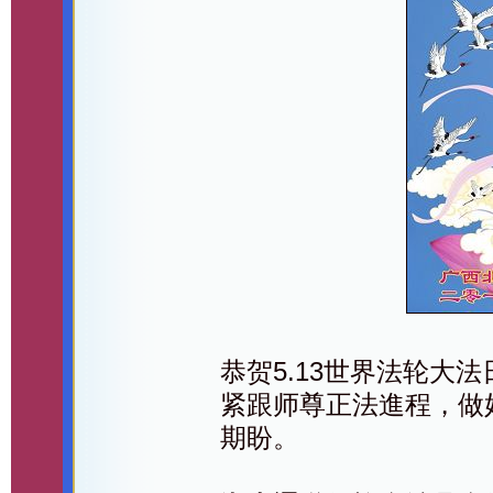
恭贺5.13世界法轮大
紧跟师尊正法進程，做
期盼。