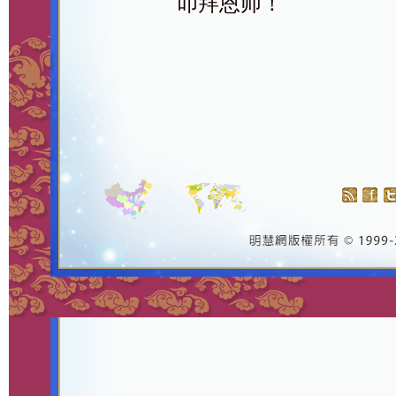
叩拜恩师！