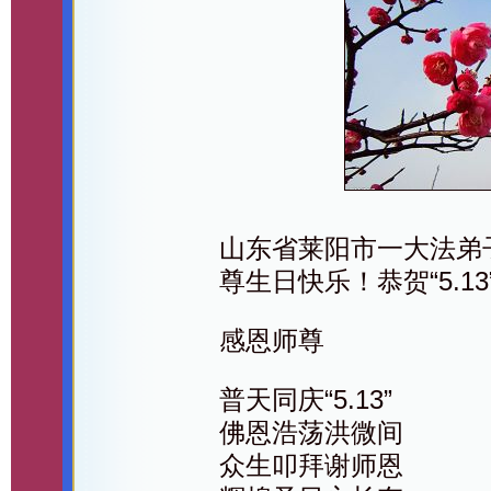
山东省莱阳市一大法弟
尊生日快乐！恭贺“5.1
感恩师尊
普天同庆“5.13”
佛恩浩荡洪微间
众生叩拜谢师恩