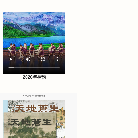
2026年神韵
ADVERTISEMENT