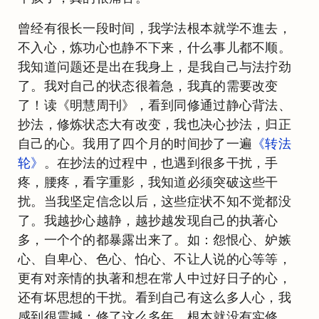
曾经有很长一段时间，我学法根本就学不進去，
不入心，炼功心也静不下来，什么事儿都不顺。
我知道问题还是出在我身上，是我自己与法拧劲
了。我对自己的状态很着急，我真的需要改变
了！读《明慧周刊》，看到同修通过静心背法、
抄法，修炼状态大有改变，我也决心抄法，归正
自己的心。我用了四个月的时间抄了一遍
《转法
轮》
。在抄法的过程中，也遇到很多干扰，手
疼，腰疼，看字重影，我知道必须突破这些干
扰。当我坚定信念以后，这些症状不知不觉都没
了。我越抄心越静，越抄越发现自己的执著心
多，一个个的都暴露出来了。如：怨恨心、妒嫉
心、自卑心、色心、怕心、不让人说的心等等，
更有对亲情的执著和想在常人中过好日子的心，
还有坏思想的干扰。看到自己有这么多人心，我
感到很震撼：修了这么多年，根本就没有实修，