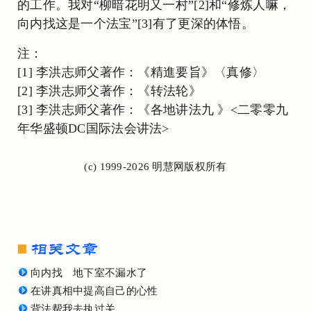
的工作。我对“柳暗花明又一村”[2]和“修炼人嘛，
向内找这是一个法宝”[3]有了更深的体悟。
注：
[1] 李洪志师父著作：《精進要旨》〈真修〉
[2] 李洪志师父著作：《转法轮》
[3] 李洪志师父著作：《各地讲法九 》<二零零九
年华盛顿DC国际法会讲法>
(c) 1999-2026 明慧网版权所有
向内找 地下室不漏水了
在讲真相中提高自己的心性
背法帮我去执过关