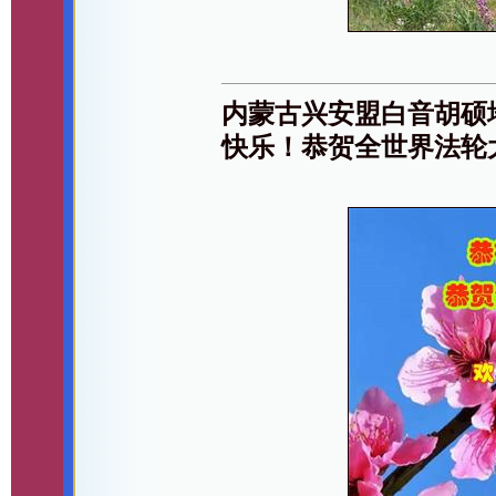
内蒙古兴安盟白音胡硕
快乐！恭贺全世界法轮