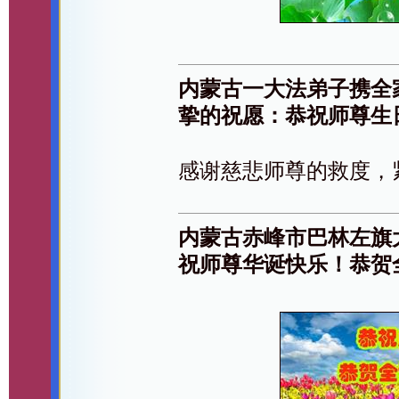
内蒙古一大法弟子携全
挚的祝愿：恭祝师尊生
感谢慈悲师尊的救度，
内蒙古赤峰市巴林左旗
祝师尊华诞快乐！恭贺