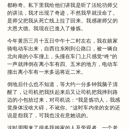
都称奇。私下里我给他们讲我是听了法轮功师父
的讲法，我才出现了奇迹，不然我早就没命了。
是师父把我从死亡线上拉了回来。我感谢师父的
大恩大德。我现在已進入了修炼。
今年黄历三月十五日中午十二时左右，我在娘家
骑电动车出来，自西往东刚到公路口，被一辆自
北向南的小车撞上，头撞在车门上只感觉“咚”的
一声就摔倒在离小车有四、五米的地方，电动车
撞出离小车有一米多远将近二米。
倒地后什么也不知道，等大约一分多钟我脑子清
醒了，让司机把我扶起来后又让司机把我摔到路
边的小包拾过来，对司机说：“我是炼功人，我感
觉身体没啥大碍，不讹你。”这时车内坐的女的还
说是怨我了，可我也没在意她说的。
这时周围来了很多我娘家的人及旁观者，一个老