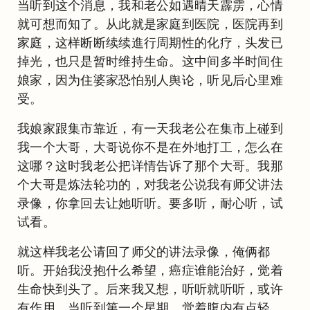
当听到这个消息，我和老公如遇晴天霹雳，心情
就可想而知了。从此就是家庭到医院，医院再到
家庭，这样断断续续進行周期性的化疗，头发已
掉光，也只是暂时维持生命。这中间多半时间住
娘家，因为住婆家恐怕别人舆论，听见后心里难
受。
我娘家跟集市靠近，有一天我老公在集市上碰到
我一个大哥，大哥说你不是在外地打工，怎么在
这哪？这时我老公把详情告诉了那个大哥。我那
个大哥是炼法轮功的，对我老公说我有师父讲法
录像，你拿回去让她听听。要多听，耐心听，试
试看。
就这样我老公请回了师父的讲法录像，俺俩都
听。开始我没抱什么希望，癌症谁能治好，觉着
生命快到头了。后来我又想，听听就听听，或许
有作用。当听到第一个星期，觉着腹内有点轻