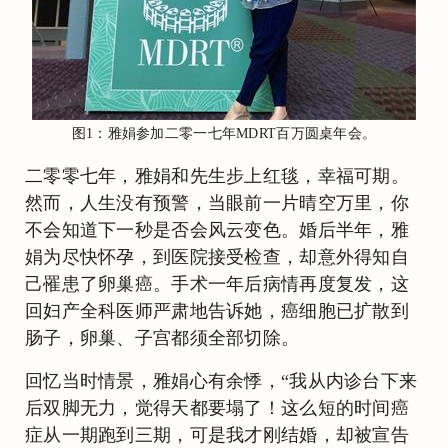
图1：雅娟参加二零一七年MDRT百万圆桌年会。
二零零七年，雅娟和先生步上红毯，幸福可期。
然而，人生没有预警，当眼前一片晴空万里，你
不会知道下一秒是否会风云变色。婚后半年，雅
娟为尽快怀孕，到医院接受检查，却意外得知自
己罹患了卵巢癌。手术一年后病情再度复发，这
回妇产全科医师严肃地告诉她，癌细胞已扩散到
肠子，卵巢、子宫都须全部切除。
回忆当时情景，雅娟心有余悸，“我从内诊台下来
后双脚无力，觉得天都要塌了！这么短的时间癌
症从一期跑到三期，可是我才刚结婚，却被宣告