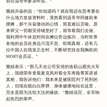
前往温哥华参加年会。”
雅娟兴奋的说：“你知道吗？就在我还在思考要在
什么地方发放资料时，竟然看到温哥华同修前来
摆摊，那个兴奋激动的心情，简直难以言喻。原
来师父一切都安排铺垫好了，就等着我们去做。
我利用中午休息时间在摊位旁边炼功，当时世界
各地的会员在身边川流不息、听闻真相，还有几
位中国人在我发正念时，不断研究挂在我胸前的
MDRT会员证。”
雅娟表示：“那几天在公司安排的洛矶山观光火车
上，我很荣幸拿着麦克风对着全车寿险菁英讲述
真相，我告诉他们：我本来是被医院判了死刑的
人，但现在能白白胖胖、身体健康地站在这里，
完全是因为法轮大法的缘故。”雅娟说完，全车响
起热烈的掌声。