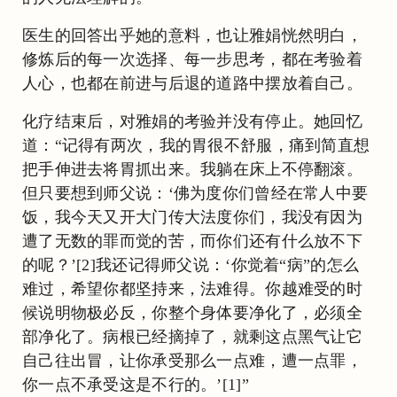
医生的回答出乎她的意料，也让雅娟恍然明白，
修炼后的每一次选择、每一步思考，都在考验着
人心，也都在前进与后退的道路中摆放着自己。
化疗结束后，对雅娟的考验并没有停止。她回忆
道：“记得有两次，我的胃很不舒服，痛到简直想
把手伸进去将胃抓出来。我躺在床上不停翻滚。
但只要想到师父说：‘佛为度你们曾经在常人中要
饭，我今天又开大门传大法度你们，我没有因为
遭了无数的罪而觉的苦，而你们还有什么放不下
的呢？’[2]我还记得师父说：‘你觉着“病”的怎么
难过，希望你都坚持来，法难得。你越难受的时
候说明物极必反，你整个身体要净化了，必须全
部净化了。病根已经摘掉了，就剩这点黑气让它
自己往出冒，让你承受那么一点难，遭一点罪，
你一点不承受这是不行的。’[1]”