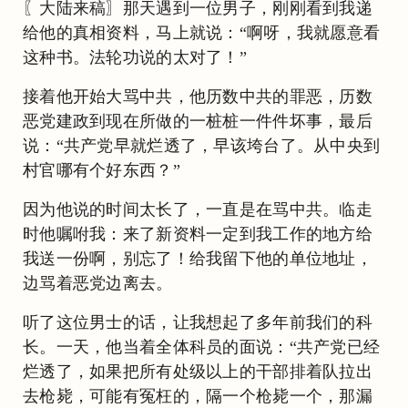
〖大陆来稿〗那天遇到一位男子，刚刚看到我递
给他的真相资料，马上就说：“啊呀，我就愿意看
这种书。法轮功说的太对了！”
接着他开始大骂中共，他历数中共的罪恶，历数
恶党建政到现在所做的一桩桩一件件坏事，最后
说：“共产党早就烂透了，早该垮台了。从中央到
村官哪有个好东西？”
因为他说的时间太长了，一直是在骂中共。临走
时他嘱咐我：来了新资料一定到我工作的地方给
我送一份啊，别忘了！给我留下他的单位地址，
边骂着恶党边离去。
听了这位男士的话，让我想起了多年前我们的科
长。一天，他当着全体科员的面说：“共产党已经
烂透了，如果把所有处级以上的干部排着队拉出
去枪毙，可能有冤枉的，隔一个枪毙一个，那漏