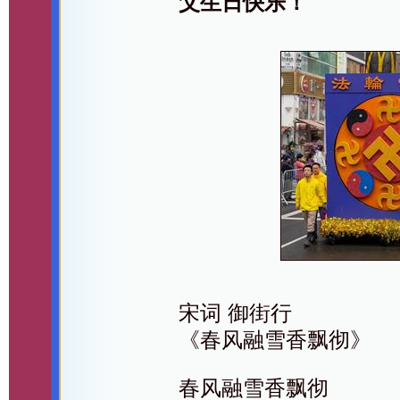
父生日快乐！
宋词 御街行
《春风融雪香飘彻》
春风融雪香飘彻