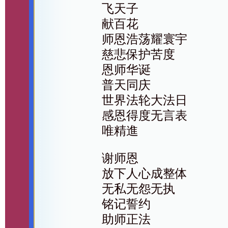
飞天子
献百花
师恩浩荡耀寰宇
慈悲保护苦度
恩师华诞
普天同庆
世界法轮大法日
感恩得度无言表
唯精進
谢师恩
放下人心成整体
无私无怨无执
铭记誓约
助师正法